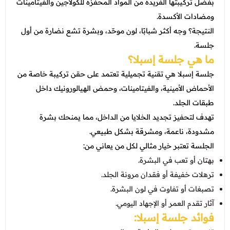
عروض العناية بالشعر
بفضل تركيبتها الفريدة من المواد المحفزة للكولاجين والفيتامينات
عروض جراحات التجميل
ومضادات الأكسدة.
عروض الرجال
عروض قسم الطوارئ
النتيجة؟ وجه أكثر شبابًا، لون موحّد، وبشرة تشع نضارة من أول
جلسة.
عروض المختبر
ما هي جلسة إسبلا؟
عروض الاشعة
جلسة إسبلا هي تقنية تجميلية تعتمد على حقن تركيبة خاصة من
الأحماض الأمينية، والفيتامينات، وحمض الهيالورونيك داخل
عروض الباطنة
طبقات الجلد.
عروض العظام
تهدف لتحفيز تجديد الخلايا من الداخل، مما يمنحك بشرة
مشدودة، ناعمة، ومشرقة بشكل طبيعي.
عروض الانف والاذن والحنجرة
الجلسة تعتبر خيار مثالي لكل من يعاني من:
عروض العلاج الطبيعي
بهتان أو تعب في البشرة.
ترهلات خفيفة أو فقدان مرونة الجلد.
تصبغات أو تفاوت في لون البشرة.
آثار تقدم العمر أو الإجهاد اليومي.
فوائد جلسة إسبلا: