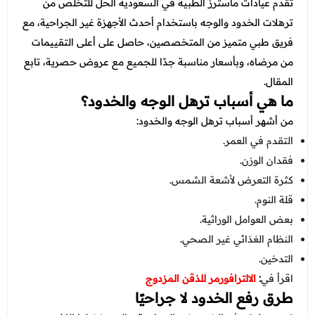
عروض العناية بالشعر
تقدم عيادات ماسترز الطبية في السعودية الحل للتخلص من
عروض جراحات التجميل
ترهلات الخدود والوجه باستخدام أحدث الأجهزة غير الجراحية، مع
عروض الرجال
عروض قسم الطوارئ
فريق طبي متميز من المتخصصين، حاصل على أعلى التقييمات
من مرضاه، وبأسعار مناسبة جدًا للجميع مع عروض حصرية، تابع
عروض المختبر
المقال.
عروض الاشعة
ما هي أسباب ترهل الوجه والخدود؟
من أشهر أسباب ترهل الوجه والخدود:
عروض الباطنة
التقدم في العمر.
عروض العظام
فقدان الوزن.
كثرة التعرض لأشعة الشمس.
عروض الانف والاذن والحنجرة
قلة النوم.
عروض العلاج الطبيعي
بعض العوامل الوراثية.
النظام الغذائي غير الصحي.
التدخين.
اقرأ في
:
الالترافورمر للذقن المزدوج
طرق رفع الخدود لا جراحيًا