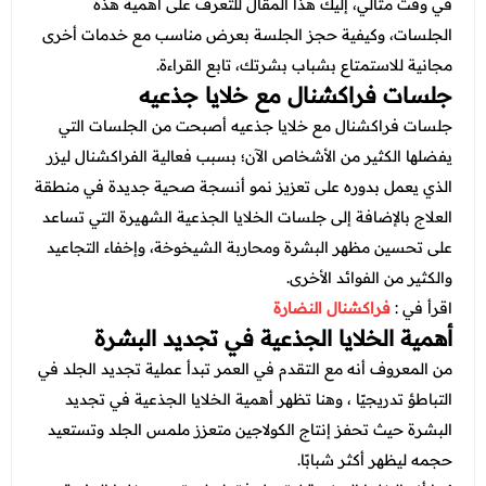
عروض العناية بالشعر
في وقت مثالي، إليك هذا المقال للتعرف على أهمية هذه
عروض جراحات التجميل
الجلسات، وكيفية حجز الجلسة بعرض مناسب مع خدمات أخرى
عروض الرجال
عروض قسم الطوارئ
مجانية للاستمتاع بشباب بشرتك، تابع القراءة.
جلسات فراكشنال مع خلايا جذعيه
عروض المختبر
جلسات فراكشنال مع خلايا جذعيه أصبحت من الجلسات التي
عروض الاشعة
يفضلها الكثير من الأشخاص الآن؛ بسبب فعالية الفراكشنال ليزر
الذي يعمل بدوره على تعزيز نمو أنسجة صحية جديدة في منطقة
عروض الباطنة
العلاج بالإضافة إلى جلسات الخلايا الجذعية الشهيرة التي تساعد
عروض العظام
على تحسين مظهر البشرة ومحاربة الشيخوخة، وإخفاء التجاعيد
والكثير من الفوائد الأخرى.
عروض الانف والاذن والحنجرة
اقرأ في :
فراكشنال النضارة
عروض العلاج الطبيعي
أهمية الخلايا الجذعية في تجديد البشرة
من المعروف أنه مع التقدم في العمر تبدأ عملية تجديد الجلد في
التباطؤ تدريجيًا ، وهنا تظهر أهمية
الخلايا الجذعية
في تجديد
البشرة حيث تحفز إنتاج الكولاجين متعزز ملمس الجلد وتستعيد
حجمه ليظهر أكثر شبابًا.