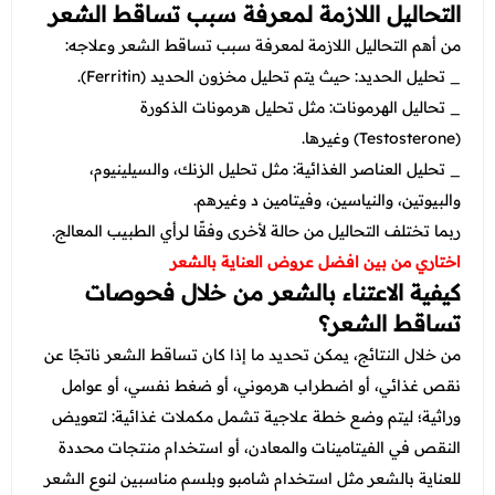
التحاليل اللازمة لمعرفة سبب تساقط الشعر
من أهم التحاليل اللازمة لمعرفة سبب تساقط الشعر وعلاجه:
_ تحليل الحديد: حيث يتم تحليل مخزون الحديد (Ferritin).
_ تحاليل الهرمونات: مثل تحليل هرمونات الذكورة
(Testosterone) وغيرها.
_ تحليل العناصر الغذائية: مثل تحليل الزنك، والسيلينيوم،
والبيوتين، والنياسين، وفيتامين د وغيرهم.
ربما تختلف التحاليل من حالة لأخرى وفقًا لرأي الطبيب المعالج.
اختاري من بين افضل عروض العناية بالشعر
كيفية الاعتناء بالشعر من خلال فحوصات
تساقط الشعر؟
من خلال النتائج، يمكن تحديد ما إذا كان تساقط الشعر ناتجًا عن
نقص غذائي، أو اضطراب هرموني، أو ضغط نفسي، أو عوامل
وراثية؛ ليتم وضع خطة علاجية تشمل مكملات غذائية: لتعويض
النقص في الفيتامينات والمعادن، أو استخدام منتجات محددة
للعناية بالشعر مثل استخدام شامبو وبلسم مناسبين لنوع الشعر