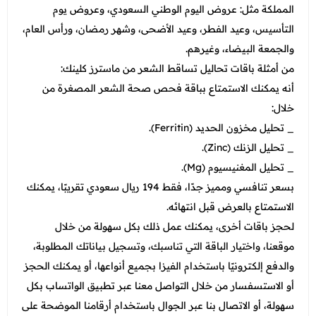
المملكة مثل: عروض اليوم الوطني السعودي، وعروض يوم
التأسيس، وعيد الفطر، وعيد الأضحى، وشهر رمضان، ورأس العام،
والجمعة البيضاء، وغيرهم.
من أمثلة باقات تحاليل تساقط الشعر من ماسترز كلينك:
أنه يمكنك الاستمتاع بباقة فحص صحة الشعر المصغرة من
خلال:
_ تحليل مخزون الحديد (Ferritin).
_ تحليل الزنك (Zinc).
_ تحليل المغنيسيوم (Mg).
بسعر تنافسي ومميز جدًا، فقط 194 ريال سعودي تقريبًا، يمكنك
الاستمتاع بالعرض قبل انتهائه.
لحجز باقات أخرى، يمكنك عمل ذلك بكل سهولة من خلال
موقعنا، واختيار الباقة التي تناسبك، وتسجيل بياناتك المطلوبة،
والدفع إلكترونيًا باستخدام الفيزا بجميع أنواعها، أو يمكنك الحجز
أو الاستسفسار من خلال التواصل معنا عبر تطبيق الواتساب بكل
سهولة، أو الاتصال بنا عبر الجوال باستخدام أرقامنا الموضحة على