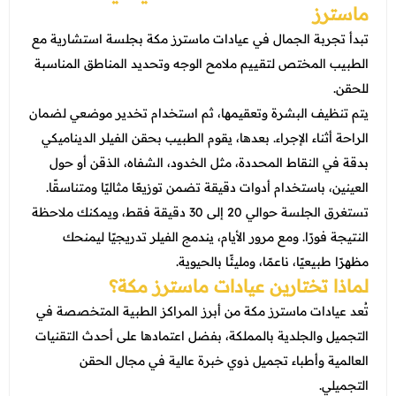
ماسترز
تبدأ تجربة الجمال في عيادات ماسترز مكة بجلسة استشارية مع
الطبيب المختص لتقييم ملامح الوجه وتحديد المناطق المناسبة
للحقن.
يتم تنظيف البشرة وتعقيمها، ثم استخدام تخدير موضعي لضمان
الراحة أثناء الإجراء. بعدها، يقوم الطبيب بحقن الفيلر الديناميكي
بدقة في النقاط المحددة، مثل الخدود، الشفاه، الذقن أو حول
العينين، باستخدام أدوات دقيقة تضمن توزيعًا مثاليًا ومتناسقًا.
تستغرق الجلسة حوالي 20 إلى 30 دقيقة فقط، ويمكنك ملاحظة
النتيجة فورًا. ومع مرور الأيام، يندمج الفيلر تدريجيًا ليمنحك
مظهرًا طبيعيًا، ناعمًا، ومليئًا بالحيوية.
لماذا تختارين عيادات ماسترز مكة؟
تُعد عيادات ماسترز مكة من أبرز المراكز الطبية المتخصصة في
التجميل والجلدية بالمملكة، بفضل اعتمادها على أحدث التقنيات
العالمية وأطباء تجميل ذوي خبرة عالية في مجال الحقن
التجميلي.