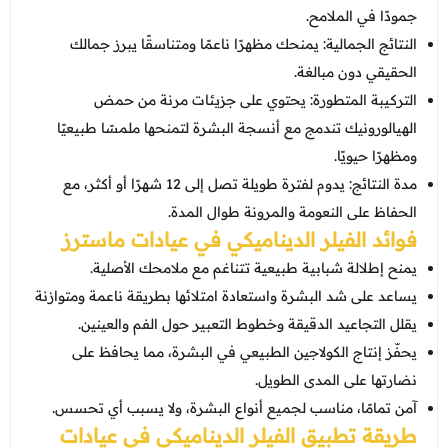
جمودًا في الملامح.
النتائج الجمالية: يمنحك مظهرًا ناعمًا ومتناسقًا يبرز جمالك
الحقيقي دون مبالغة.
التركيبة المتطورة: يحتوي على جزيئات مرنة من حمض
الهيالورونيك تندمج مع أنسجة البشرة لتمنحها ملمسًا طبيعيًا
ومظهرًا حيويًا.
مدة النتائج: يدوم لفترة طويلة تصل إلى 12 شهرًا أو أكثر، مع
الحفاظ على النعومة والمرونة طوال المدة.
فوائد الفيلر الديناميكي في عيادات ماسترز
يمنح إطلالة شبابية طبيعية تتناغم مع ملامحك الأصلية.
يساعد على شد البشرة واستعادة امتلائها بطريقة ناعمة ومتوازنة
يقلل التجاعيد الدقيقة وخطوط التعبير حول الفم والعينين.
يحفّز إنتاج الكولاجين الطبيعي في البشرة، مما يحافظ على
نضارتها على المدى الطويل.
آمن تمامًا، مناسب لجميع أنواع البشرة، ولا يسبب أي تحسس.
طريقة تطبيق الفيلر الديناميكي في عيادات