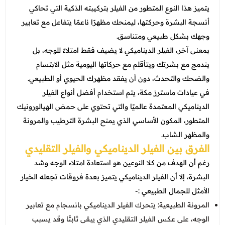
عروض العناية بالشعر
يتميز هذا النوع المتطور من الفيلر بتركيبته الذكية التي تحاكي
عروض جراحات التجميل
عروض الرجال
أنسجة البشرة وحركتها، ليمنحك مظهرًا ناعمًا يتفاعل مع تعابير
عروض قسم الطوارئ
وجهك بشكل طبيعي ومتناسق.
عروض المختبر
بمعنى آخر، الفيلر الديناميكي لا يضيف فقط امتلاءً للوجه، بل
يندمج مع بشرتك ويتأقلم مع حركاتها اليومية مثل الابتسام
عروض الاشعة
والضحك والتحدث، دون أن يفقد مظهرك الحيوي أو الطبيعي.
عروض الباطنة
في عيادات ماسترز مكة، يتم استخدام أفضل أنواع الفيلر
الديناميكي المعتمدة عالميًا والتي تحتوي على حمض الهيالورونيك
عروض العظام
المتطور، المكون الأساسي الذي يمنح البشرة الترطيب والمرونة
عروض الانف والاذن والحنجرة
والمظهر الشاب.
الفرق بين الفيلر الديناميكي والفيلر التقليدي
عروض العلاج الطبيعي
رغم أن الهدف من كلا النوعين هو استعادة امتلاء الوجه وشد
البشرة، إلا أن الفيلر الديناميكي يتميز بعدة فروقات تجعله الخيار
الأمثل للجمال الطبيعي :-
المرونة الطبيعية: يتحرك الفيلر الديناميكي بانسجام مع تعابير
الوجه، على عكس الفيلر التقليدي الذي يبقى ثابتًا وقد يسبب