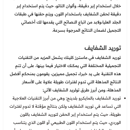
خلال استخدام إبر دقيقة، وألوان التاتو، حيث يتم استخدام إبر
دقيقة لحقن الشفايف باستخدام اللون، ويتم حقنها في طبقات
الجلد العليا،ولابد من اتباع النصائح التي يقدمها لك أخصائي
التجميل لضمان النتائج المرجوة بسرعة.
توريد الشفايف
توريد الشفايف في ماسترز كلينك يشمل المزيد من التقنيات
التجميلية المختلفة التي يمكنك الاختيار فيما بينها، على أن تتم
هذه التقنية على يد خبراء تجميل مميزين، يقومون بمنحكم أفضل
النتائج المذهلة التي تدوم لفترات طويلة علاوة على الأسعار
المذهلة، ومن أبرز طرق تولريد الشفايف الآتي:
توريد الشفايف بالمايكرو بلدينج: وهي من أبرز التقنيات العلاجية
التي تساعد في توريد الشفايف ولكن بنتائج مؤقتة لا تدوم لفترات
طويلة، حيث يتم استخدام إبر الحقن لتوريد الشفايف باللون
الوردي، حيث يتم استخدام اللون الطبيعي أو اللون الذي يتناسب