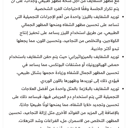
مع مظهر الشفايف من أجل منحه مظهر طبيعي وجذاب، على أن
يتم تكرار الجلسة وفقًا لاحتياجات الفرد الشخصية.
توريد الشفايف بالليزر: واحدة من أهم الإجراءات التجميلية التي
تساعد على تحسين مظهر الشفاه ومنحها المظهر الجمالي
الطبيعي، عن طريق استخدام الليزر يساعد على تحفيز إنتاج
الكولاجين، والتخلص من التجاعيد، وتحسين اللون، مما يجعلها
تبدو أكثر جاذبية.
توريد الشفايف بالميزواثيرابي: حيث يتم حقن الشفايف باستخدام
حمض الهيالورونيك أو مشتقات البوتكس، مما يساعد في
تحسين المظهر الجمال للشفاه وزيادة حجمها بشكل طبيعي،
فيؤدي ذلك إلى توريدها وظهورها باللون الوردي.
توريد الشفايف بالبلازما: بالمثل واحدة من أفضل العلاجات
التجميلية التي يتم استخدام دم المريض فيها، فيساعد ذلك على
تحسين وتجديد خلايا الشفاه، مما يمنحها لونًا طبيعيًا جاذبًا،
بالإضافة إلى المزيد من الفوائد الأخرى مثل إزالة التجاعيد، تحسين
المظهر، التخلص من الاسمرار، ملء الفراغات وشد الترهلات.