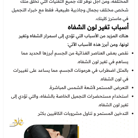
عروض العناية بالشعر
المختلفة، ومن أجل نوفر لك جميع التقنيات التي تخلق منك
عروض جراحات التجميل
شخص مختلف بجمال وجاذبية طبيعية، فقط مع خبراء التجميل
عروض الرجال
عروض قسم الطوارئ
في ماسترز كلينك.
أسباب تغير لون الشفاه
عروض المختبر
هناك المزيد من الأسباب التي تؤدي إلى اسمرار الشفاه وتغير
عروض الاشعة
لونها، ومن أبرز هذه الأسباب الآتي:
نقص بعض العناصر الغذائية من الجسم أبرزها الحديد مما
عروض الباطنة
يساهم في تغير لون الشفاه.
عروض العظام
بالمثل اضطراب في هرمونات الجسم، مما يساعد على تغييرات
في لون الشفاه.
عروض الانف والاذن والحنجرة
التعرض المستمر لأشعة الشمس المباشرة.
عروض العلاج الطبيعي
استخدام مستحضرات التجميل الخاصة بالشفاه، والتي تؤدي إلى
تغير لون الشفاه.
التدخين المستمر و تناول مشروبات الكافيين بكثر