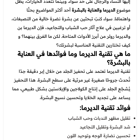
عروض العناية بالشعر
إليها النساء والرجال على حد سواء. وبينما تتعدد الخيارات، يظل
عروض جراحات التجميل
موضوع
الديرما والعناية بالبشرة
أحد أكثر المواضيع بحثًا
عروض الرجال
عروض قسم الطوارئ
واهتمامًا. سواء كنتِ تبحثين عن بشرة نضرة خالية من التصبغات،
أو ترغبين في علاج آثار حب الشباب والتجاعيد، فإن الديرما بن
عروض المختبر
والديرما رولر من أبرز الأدوات المتاحة. لكن ما الفرق بينهما؟ و
عروض الاشعة
كيف تختارين التقنية المناسبة لبشرتك؟
ما هي تقنية الديرما وما فوائدها في العناية
عروض الباطنة
بالبشرة؟
عروض العظام
تقنية الديرما تعتمد على تحفيز الجلد من خلال إبر دقيقة جدًا
تُحدث جروحًا صغيرة غير مرئية على سطح البشرة. هذا التحفيز
عروض الانف والاذن والحنجرة
يُشجّع الجلد على إنتاج الكولاجين والإيلاستين بشكل طبيعي، مما
عروض العلاج الطبيعي
يساعد على تجديد الخلايا وتحسين نسيج البشرة.
فوائد تقنية الديرما:
تقليل مظهر الندبات وحب الشباب
شد البشرة وتقليل التجاعيد
تحسين نضارة الوجه وتوحيد اللون