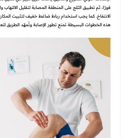
فورًا، ثم تطبيق الثلج على المنطقة المصابة لتقليل الالتهاب
الانتفاخ. كما يجب استخدام رباط ضاغط خفيف لتثبيت المكان
هذه الخطوات البسيطة تمنع تطور الإصابة وتُمهّد الطريق لتعا