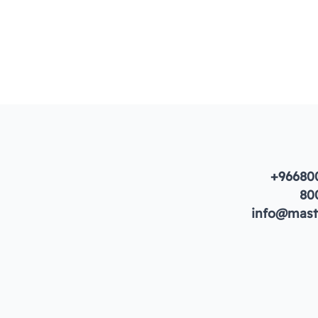
+96680
80
info@maste