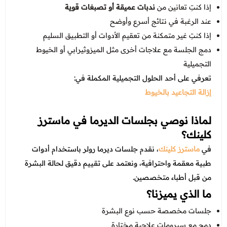
إذا كنتِ تعانين من
ندبات عميقة أو تصبغات قوية
عند الرغبة في نتائج أسرع وأوضح
إذا كنتِ غير متمكنة من تعقيم الأدوات أو التطبيق السليم
دمج الجلسة مع علاجات أخرى مثل الميزوثيرابي أو الخيوط
التجميلية
تعرفي على أحد الحلول التجميلية المكملة في:
إزالة التجاعيد بالخيوط
لماذا نوصي بجلسات الديرما في ماسترز
كلينك؟
في
ماسترز كلينك
، نقدم جلسات ديرما رولر باستخدام أدوات
طبية معقمة واحترافية، ونعتمد على تقييم دقيق لحالة البشرة
من قبل أطباء متخصصين.
ما الذي يميزنا؟
جلسات مخصصة حسب نوع البشرة
دمج مع سيرومات علاجية مختارة