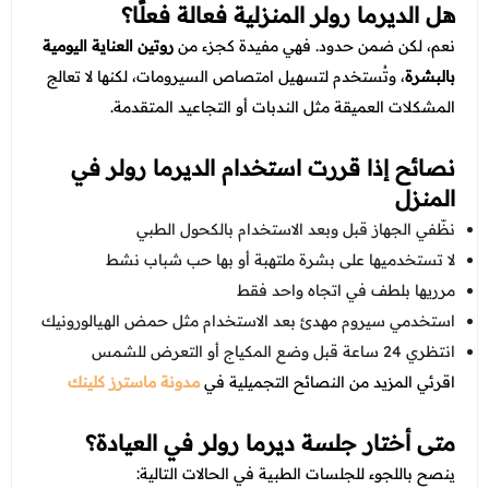
هل الديرما رولر المنزلية فعالة فعلًا؟
نعم، لكن ضمن حدود. فهي مفيدة كجزء من
روتين العناية اليومية
بالبشرة
، وتُستخدم لتسهيل امتصاص السيرومات، لكنها لا تعالج
المشكلات العميقة مثل الندبات أو التجاعيد المتقدمة.
نصائح إذا قررت استخدام الديرما رولر في
المنزل
نظّفي الجهاز قبل وبعد الاستخدام بالكحول الطبي
لا تستخدميها على بشرة ملتهبة أو بها حب شباب نشط
مرريها بلطف في اتجاه واحد فقط
استخدمي سيروم مهدئ بعد الاستخدام مثل حمض الهيالورونيك
انتظري 24 ساعة قبل وضع المكياج أو التعرض للشمس
اقرئي المزيد من النصائح التجميلية في
مدونة ماسترز كلينك
متى أختار جلسة ديرما رولر في العيادة؟
ينصح باللجوء للجلسات الطبية في الحالات التالية: