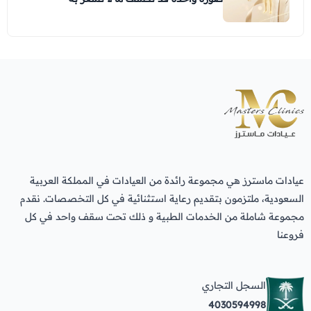
عيادات ماسترز هي مجموعة رائدة من العيادات في المملكة العربية
السعودية، ملتزمون بتقديم رعاية استثنائية في كل التخصصات. نقدم
مجموعة شاملة من الخدمات الطبية و ذلك تحت سقف واحد في كل
فروعنا
السجل التجاري
4030594998