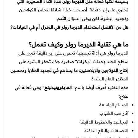
عروض العناية بالشعر
بسيطة لكنها فعالة مثل
الديرما رولر
. هذه الأداة الصغيرة، التي
عروض جراحات التجميل
تحتوي على إبر دقيقة، أصبحت خيارًا شائعًا لتحفيز الكولاجين
عروض الرجال
عروض قسم الطوارئ
وتجديد البشرة. لكن يبقى السؤال الأهم:
هل من الأفضل استخدام الديرما رولر في المنزل أم في العيادات؟
عروض المختبر
عروض الاشعة
ما هي تقنية الديرما رولر وكيف تعمل؟
الديرما رولر هي أداة تجميلية تحتوي على إبر دقيقة تمرر على
عروض الباطنة
سطح الجلد لإحداث "وخزات" صغيرة جدًا، تحفز البشرة على
عروض العظام
إنتاج الكولاجين والإيلاستين، ما يساهم في تجديد الخلايا وتحسين
المظهر العام للبشرة.
عروض الانف والاذن والحنجرة
هذه التقنية تُعرف أيضًا باسم "
المايكرونيدلينغ
" وهي فعالة في
عروض العلاج الطبيعي
علاج:
المسام الواسعة
آثار حب الشباب
التجاعيد والخطوط الدقيقة
التصبغات والبقع الداكنة