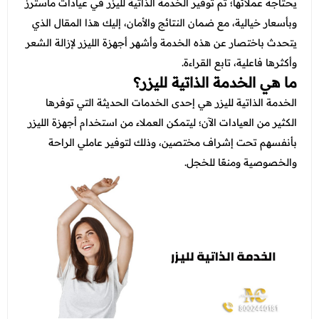
عروض العناية بالشعر
يحتاجه عملائها؛ تم توفير الخدمة الذاتية لليزر في عيادات ماسترز
عروض جراحات التجميل
وبأسعار خيالية، مع ضمان النتائج والأمان، إليك هذا المقال الذي
عروض الرجال
عروض قسم الطوارئ
يتحدث باختصار عن هذه الخدمة وأشهر أجهزة الليزر لإزالة الشعر
وأكثرها فاعلية، تابع القراءة.
عروض المختبر
ما هي الخدمة الذاتية لليزر؟
عروض الاشعة
الخدمة الذاتية لليزر هي إحدى الخدمات الحديثة التي توفرها
الكثير من العيادات الآن؛ ليتمكن العملاء من استخدام أجهزة الليزر
عروض الباطنة
بأنفسهم تحت إشراف مختصين، وذلك لتوفير عاملي الراحة
عروض العظام
والخصوصية ومنعًا للخجل.
عروض الانف والاذن والحنجرة
عروض العلاج الطبيعي