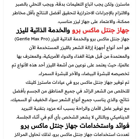
ماسترز، ولكن يجب اتباع التعليمات بدقة، ويجب التحلي بالصبر
والالتزام بالإجراءات الاحترازية لتحقيق أفضل النتائج بأقل مخاطر
ممكنة، والاعتماد على جهاز ليزر مناسب.
جهاز جنتل ماكس برو
والخدمة الذاتية لليزر
جهاز جنتل ماكس برو والخدمة الذاتية لليزر (Gentle Max Pro)
هو أحد أنواع أجهزة إزالة الشعر بالليزر المستخدمة الآن
والمعتمدة من قًبل هيئة الغذاء والدواء الأمريكية، والمعترف بها
عالميًا، حيث يعتمد على نوعين من أشعة الليزر أحد هذه الأنواع تم
تخصيصه للبشرة البيضاء، والآخر للبشرة السمراء.
تم توفير جهاز جنتل ماكس برو في عيادات ماسترز كلينك
للتخلص من الشعر الزائد في جميع المناطق من الجسم بأفضل
نتائج، والذي يناسب جميع أنواع الشعر سواء الخفيف أو السميك،
مع توفير عامل الأمان والراحة بسبب أنه مزود بتقنية التبريد
الديناميكي وبالتالي لا يشعر الشخص بأي ألم في أثناء الجلسة.
فوائد واستخدامات جهاز جنتل ماكس برو
تعددت استخدامات جهاز جنتل ماكس برو، لذلك تحاول المراكز