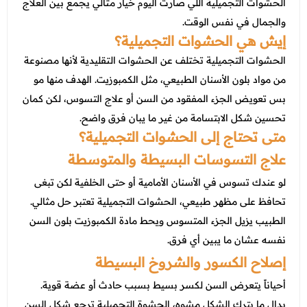
عروض العناية بالشعر
الحشوات التجميلية اللي صارت اليوم خيار مثالي يجمع بين العلاج
عروض جراحات التجميل
والجمال في نفس الوقت.
عروض الرجال
إيش هي الحشوات التجميلية؟
عروض قسم الطوارئ
الحشوات التجميلية تختلف عن الحشوات التقليدية لأنها مصنوعة
عروض المختبر
من مواد بلون الأسنان الطبيعي، مثل الكمبوزيت. الهدف منها مو
عروض الاشعة
بس تعويض الجزء المفقود من السن أو علاج التسوس، لكن كمان
تحسين شكل الابتسامة من غير ما يبان فرق واضح.
عروض الباطنة
متى تحتاج إلى الحشوات التجميلية؟
عروض العظام
علاج التسوسات البسيطة والمتوسطة
عروض الانف والاذن والحنجرة
لو عندك تسوس في الأسنان الأمامية أو حتى الخلفية لكن تبغى
تحافظ على مظهر طبيعي، الحشوات التجميلية تعتبر حل مثالي.
عروض العلاج الطبيعي
الطبيب يزيل الجزء المتسوس ويحط مادة الكمبوزيت بلون السن
نفسه عشان ما يبين أي فرق.
إصلاح الكسور والشروخ البسيطة
أحياناً يتعرض السن لكسر بسيط بسبب حادث أو عضة قوية.
بدال ما يترك الشكل مشوه، الحشوة التجميلية ترجع شكل السن