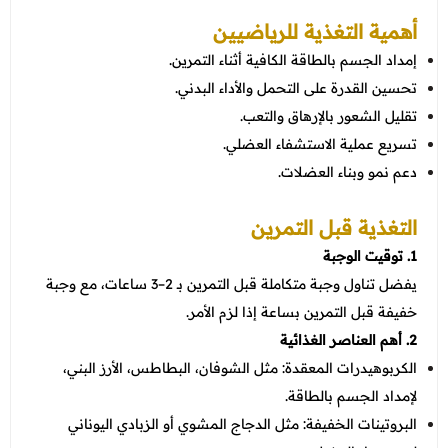
عروض العناية بالشعر
عروض جراحات التجميل
أهمية التغذية للرياضيين
عروض الرجال
عروض قسم الطوارئ
إمداد الجسم بالطاقة الكافية أثناء التمرين.
تحسين القدرة على التحمل والأداء البدني.
عروض المختبر
تقليل الشعور بالإرهاق والتعب.
عروض الاشعة
تسريع عملية الاستشفاء العضلي.
دعم نمو وبناء العضلات.
عروض الباطنة
عروض العظام
التغذية قبل التمرين
1. توقيت الوجبة
عروض الانف والاذن والحنجرة
يفضل تناول وجبة متكاملة قبل التمرين بـ 2–3 ساعات، مع وجبة
عروض العلاج الطبيعي
خفيفة قبل التمرين بساعة إذا لزم الأمر.
2. أهم العناصر الغذائية
الكربوهيدرات المعقدة: مثل الشوفان، البطاطس، الأرز البني،
لإمداد الجسم بالطاقة.
البروتينات الخفيفة: مثل الدجاج المشوي أو الزبادي اليوناني