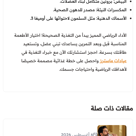
البيض: بروتين متكامل لبناء العضلات.
المكسرات النيئة: مصدر للدهون الصحية.
الأسماك الدهنية: مثل السلمون لاحتوائها على أوميغا 3.
الأداء الرياضي المميز يبدأ من التغذية الصحيحة! اختيار الأطعمة
المناسبة قبل وبعد التمرين يساعدك تبني عضل، وتستعيد
طاقتك بسرعة. احجز استشارتك الآن مع خبراء التغذية في
عيادات ماسترز
واحصل على خطة غذائية مصممة خصيصًا
لأهدافك الرياضية واحتياجات جسمك.
مقالات ذات صلة
6 أغسطس 2026