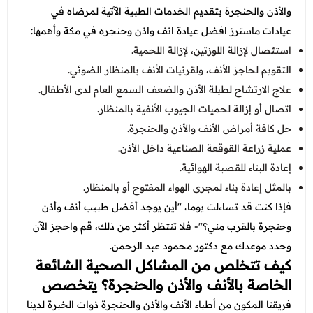
والأذن والحنجرة بتقديم الخدمات الطبية الآتية لمرضاه في
عيادات ماسترز افضل عيادة انف واذن وحنجره في مكة وأهمها:
استئصال لإزالة اللوزتين، لإزالة اللحمية.
التقويم لحاجز الأنف، ولقرنيات الأنف بالمنظار الضوئي.
علاج الارتشاح لطبلة الأذن والضعف السمع العام لدى الأطفال.
اتصال أو إزالة لحميات الجيوب الأنفية بالمنظار.
حل كافة أمراض الأنف والأذن والحنجرة.
عملية زراعة القوقعة الصناعية داخل الأذن.
إعادة البناء للقصبة الهوائية.
بالمثل إعادة بناء لمجرى الهواء المفتوح أو بالمنظار.
فإذا كنت قد تساءلت يوما، "أين يوجد أفضل طبيب أنف وأذن
وحنجرة بالقرب مني؟"- فلا تنتظر أكثر من ذلك، قم واحجز الآن
وحدد موعدك مع دكتور محمود عبد الرحمن.
كيف تتخلص من المشاكل الصحية الشائعة
الخاصة بالأنف والأذن والحنجرة؟ يتخصص
فريقنا المكون من أطباء الأنف والأذن والحنجرة ذوات الخبرة لدينا