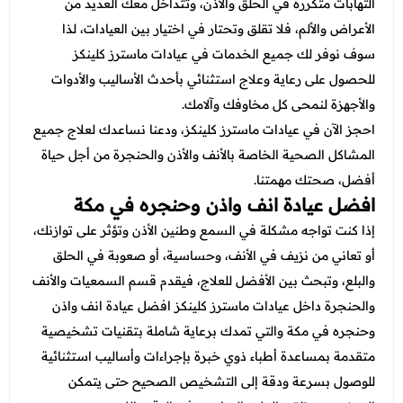
عروض العناية بالشعر
التهابات متكررة في الحلق والأذن، وتتداخل معك العديد من
عروض جراحات التجميل
الأعراض والألم، فلا تقلق وتحتار في اختيار بين العيادات، لذا
عروض الرجال
عروض قسم الطوارئ
سوف نوفر لك جميع الخدمات في عيادات ماسترز كلينكز
للحصول على رعاية وعلاج استثنائي بأحدث الأساليب والأدوات
عروض المختبر
والأجهزة لنمحى كل مخاوفك وآلامك.
عروض الاشعة
احجز الآن في عيادات ماسترز كلينكز، ودعنا نساعدك لعلاج جميع
المشاكل الصحية الخاصة بالأنف والأذن والحنجرة من أجل حياة
عروض الباطنة
أفضل، صحتك مهمتنا.
عروض العظام
افضل عيادة انف واذن وحنجره في مكة
إذا كنت تواجه مشكلة في السمع وطنين الأذن وتؤثر على توازنك،
عروض الانف والاذن والحنجرة
أو تعاني من نزيف في الأنف، وحساسية، أو صعوبة في الحلق
عروض العلاج الطبيعي
والبلع، وتبحث بين الأفضل للعلاج، فيقدم قسم السمعيات والأنف
والحنجرة داخل عيادات ماسترز كلينكز افضل عيادة انف واذن
وحنجره في مكة والتي تمدك برعاية شاملة بتقنيات تشخيصية
متقدمة بمساعدة أطباء ذوي خبرة بإجراءات وأساليب استثنائية
للوصول بسرعة ودقة إلى التشخيص الصحيح حتى يتمكن