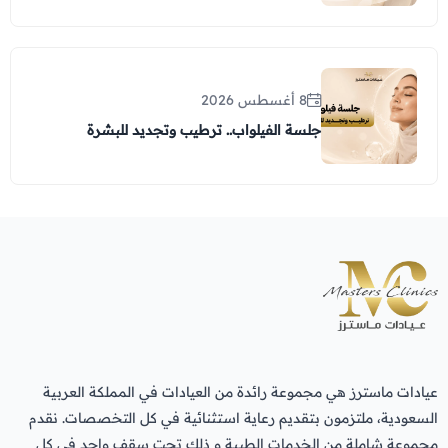
8 أغسطس 2026
جلسة الفيلواب.. ترطيب وتجديد للبشرة
عيادات ماسترز هي مجموعة رائدة من العيادات في المملكة العربية
السعودية، ملتزمون بتقديم رعاية استثنائية في كل التخصصات. نقدم
مجموعة شاملة من الخدمات الطبية و ذلك تحت سقف واحد في كل