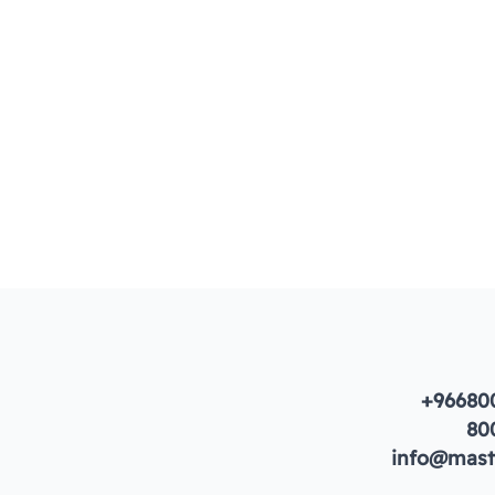
+96680
80
info@maste