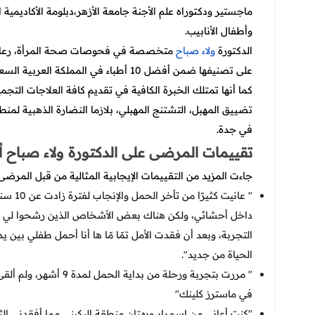
ماجستير ودكتوراه علم الأجنة جامعة الأزهر،دبلومة الأكاديمية 
وأطفال الأنابيب.
الدكتورة
ولاء صباح
متخصصة في فحوصات صحة المرأة، رعاية ال
على تصنيفها ضمن أفضل 10 أطباء في المملكة العربية السعودية يقدموا الحلول الفورية لعلاج حالات العقم وتأخر الإنجاب.
كما أنها تمتلك الخبرة الكافية في تقديم كافة العلاجات التجم
تضييق المهبل، التشتنج المهبلي، بلازما النضارة الذهبية لمن
في جدة.
تقييمات المرضى على الدكتورة ولاء صباح
جاءت المزيد من التقييمات الإيجابية المثالية من قبل المرضى 
" عانيت
داخل أحشائي، ولكن هناك بعض الأشخاص الذين رشحوا لي الدك
التجربة، وبعد أن فقدت الأمل تمًا مًا ها أنا أحمل طفلي بين 
الحياة من جديد".
" مررت بتجربة ورحلة من
في ماسترز كلينك"
"كنت أعاني من اسمرار وبهتان منطقة البكيني مما أفقدني ال