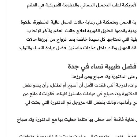
الأمريكية لطب التجميل النسائي والدبلومة الأمريكية في العقم
حمل ومتمكنة في رعاية حالات الحمل عالية الخطورة، عللاوة
يلية التي تحتاجها كل سيدة خاصًة بعد الزواج من أبرزها حالات
طقة المهبل وذلك داخل عيادات ماسترز افضل عيادة النساء والتوليد
 أفضل طبيبة نساء في جدة
على الدكتورة ولاء صباح ومن أبرزها:
 كثيرًا من تأخر الحمل والإنجاب لفترة زادت عن 10 سنوات، لدرجة أنني فقدت الأمل أن أصبح أم لطفل، وأن ينمو طفل
تورة ولاء صباح في عيادات ماسترز كلينك، فقولت لا مانع من
يدي وأداعبه، وذلك بفضل الله عزوجل ثم الدكتورة التي بعثت لي
 بداية الحمل لمدة 9 أشهر، ولم ألقى عناية فائقة أحد حظى بها مثلما حظيت بها مع الدكتورة ولاء صباح
ثقة في نفسي، وتوجهت إلى عيادات ماسترز كلينك بجدة، وتعاملت