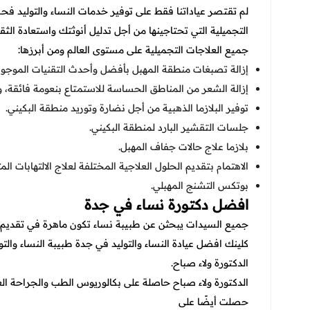
لم تقتصر عياداتنا فقط على توفير خدمات النساء والتوليد فح
التجميلية التي تحتاجينها من أجل تدليل أنوثتك واستعادة 
جميع العلاجات التجميلية على مستوى العالم ومن أبرزها:
إزالة تصبغات منطقة المهبل بأفضل وأحدث التقنيات الموجودة 
إزالة الشعر من المناطق الحساسة للاستمتاع بنعومة فائقة، 
توفير البلازما الذهبية من أجل نضارة وتوريد منطقة البكيني.
جلسات التقشير البارد لمنطقة البكيني.
بلازما علاج حالات جفاف المهبل.
الاهتمام بتقديم الحلول العلاجية المختلفة لعلاج الالتهابات ال
بوتكس التشنج المهبلي.
افضل دكتورة نساء في جدة
جميع السيدات يبحثن عن طبيبة نساء تكون ماهرة في تقديم خد
كلينك افضل عيادة النساء والتوليد في جدة طبيبة النساء والتول
الدكتورة ولاء صباح.
الدكتورة ولاء صباح حاصلة على بكالوريوس الطب والجراحة الع
حصلت أيضًا على