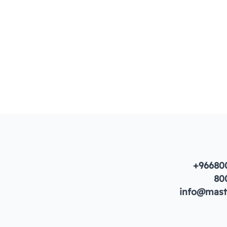
+96680
80
info@maste