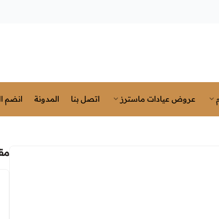
عروض عيادات ماسترز
اتصل بنا
المدونة
انضم ال
مق