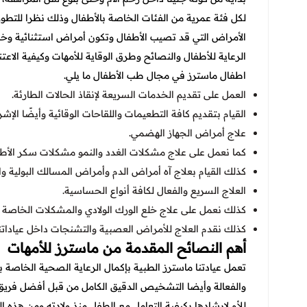
لكل فئة عمرية من الفئات الخاصة بالأطفال وذلك نظرا للتطو
الأمراض التي قد تصيب الأطفال وتكون أمراض استثنائية وخاص
الرعاية للأطفال والنصائح وطرق الوقاية للأمهات وكيفية الاعتن
اطفال ماسترز في مجال طب الأطفال ما يلي.
العمل على تقديم الخدمات السريعة لإنقاذ الحالات الطارئة.
القيام بتقديم كافة التطعيمات واللقاحات الوقائية وأيضًا الإشر
علاج أمراض الجهاز الهضمي.
كما نعمل على علاج مشكلات الغدد والنمو مشكلات سكر الأطف
كذلك القيام بعلاج آه أمراض الدم وأمراض المسالك البولية و
العلاج السريع والفعال لكافة أنواع الحساسية.
كذلك نعمل على علاج خلع الورك الولادي والمشكلات الخاصة با
كذلك نقدم العلاج للأمراض العصبية والتشنجات داخل عيادات
أهم النصائح المقدمة من ماسترز للأمهات
تعمل عيادتنا ماسترز الطبية بإكمال الرعاية الصحية الخاصة
والفعالة وأيضا التشخيص الدقيق الكامل من قبل أفضل فريق 
للأم لإرشادها بكيفية التعامل مع الطفل منذ ولادته ومن هذه ال