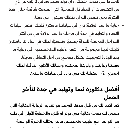
للحفاظ على صحة جنينك، وأن يولد سليم معافى لا يتعرض لأي
من التشوهات أو المشاكل الصحية التي أصبحت شائعة خلال هذه
الفترة، نحن نضمن لكِ أن طفلك سيكون آمن معنا.
رعاية ما بعد الولادة: نرى في عياداتنا ماسترز كلينك
افضل عيادات
النساء والتوليد في جدة أن مرحلة ما بعد الولادة هي من أكثر
المراحل المرهقة للمرأة جسديًا ونفسيًا، لذلك في عياداتنا ماسترز
كلينك لدينا مجموعة من أشهر الأطباء المتخصصين في رعاية ما
بعد الولادة لتوجيهك بشكل صحيح من أجل التعافي سريعًا.
مهمتنا رعايتك وأولويتنا صحتك، وجمالك الأنثوي هدفنا، لذلك
احجزي الآن استشارتك دون تردد في عيادات ماسترز.
أفضل دكتورة نسا وتوليد في جدة لتأخر
الحمل
كما أكدنا لك من قبل هدفنا الوحيد هو تقديم الرعاية المثالية التي
تضمن لكِ صحة مثالية دون توتر أو قلق، والخطوة الأولى في ذلك
هو التواصل مع طبيب متخصص ماهر يمتلك الخبرة الواسعة