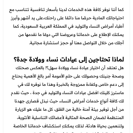
كما أننا نوفر كافة هذه الخدمات لدينا بأسعار تنافسية تتناسب مع
احتياجاتك المادية حرصًا منا دائمًا على راحتك،على يد أشهر وأبرز
أطباء أمراض النساء والتوليد في المملكة العربية السعودية، كما
يمكنك الإطلاع على خدماتنا وعروضنا التي دومًا ما نقدمها من
أجلك من خلال التواصل معنا أو حجز استشارة مجانية.
لماذا تحتاجين إلى عيادات نساء وولادة جدة؟
هل تعتقد أن اختيار عيادة نساء وولادة سهل؟! بالعكس صحتك
وصحة جنينك وحصولك على حلم الأمومة أمر بالغ الأهمية يحتاج
إلى دعم خاص وكفاءة ممزوجة بالخبرة وهذا ما نوفره لك في
ماسترز كلينك
افضل عيادات النساء والتوليد في جدة ، حيث نقدم
لك كافة أنواع خدمات أمراض النساء، حيث نبذل قصارى جهدنا
من أجل توفير بيئة آمنة خالية من القلق، كل ما عليك هو الزيارة
المنتظمة لضمان الصحة المثالية لأعضائك التناسلية الأنثوية،
ولتنعمين بحياة هادئة، لذلك يمكنكِ استكشاف خدماتنا الخاصة