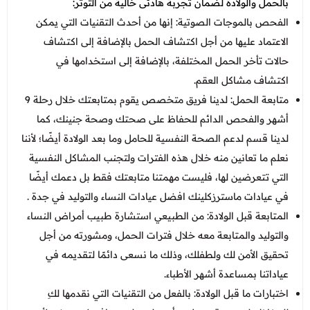
بالحمل والولادة لضمان تجربة هادئى خالية من التوتر:
الفحص بالموجات الصوتية: إنها من أحدث التقنيات التي يمكن
الاعتماد عليها من أجل اكتشاف الحمل بالإضافة إلى اكتشاف
حالات تأخر الحمل المختلفة، بالإضافة إلى استخدامها في
اكتشاف مشاكل العقم.
متابعة الحمل: لدينا فريق متخصص يقوم بمتابعتك خلال رحلة 9
أشهر والفحص الدائم للحفاظ على صحتك وصحة جنينك، كما
لدينا قسم لدعم الصحة النفسية للحامل وما بعد الولادة أيضًا؛ لأننا
نعلم ما تعانين منه خلال هذه الفترات ولتجنب المشاكل النفسية
التي تتعرضين لها، فليست مهمتنا متابعتك فقط بل دعمك أيضًا
في عيادات ماسترزكلينك
افضل عيادات النساء والتوليد في جدة .
المتابعة قبل الولادة: من الطبيعي استشارة طبيب أمراض النساء
والتوليد والمتابعة معه خلال فترات الحمل، ومشورته من أجل
تحقيق الأمن لك ولطفلك، وذلك ما نسعى دائمًا لتقديمه في
عياداتنا بمساعدة أشهر الأطباء.
اختبارات ما قبل الولادة: بالفعل من التقنيات التي نقدمها لكِ