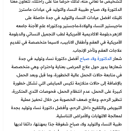
لتشخيص ما تعاني منه، لذلك حرصًا منا على راحتك، تتعاون معنا
الدكتورة ولاء صباح طبيبة النساء والتوليد في عيادات ماسترز
كلينك افضل عيادات النساء والتوليد في جدة
حاصلة على
ماجيستير النساء والولادة،ماجستير ودكتوراه علم الأجنة جامعه
الازهر،دبلومة الاكاديمية الأمريكية لطب التجميل النسائي والدبلومة
الأمريكية في العقم وأطفال الانابيب، لاسيما متخصصة في تقديم
علاجات العقم وتأخر الإنجاب.
شعار
الدكتورة ولاء صباح
أفضل دكتورة نساء وتوليد في جدة
شعارها يدور حول علاج المرضى بعناية واحترام، وهي متخصصة
في متابعة حالات الحمل عالية الخطورة، وما قبل وبعد الحمل،
بالإضافة إلى حالات متلازمة تكيس المبايض التي تشكل خطورة
كبيرة على الحمل، عدم انتظام الحمل، فحوصات الثدي المتكررة،
تنظير الرحم، وعلاج ضعف الخصوبة من خلال تحفيز عملية
التبويض والتلقيح داخل الرحم، وأفضل دكتورة نساء وتوليد بجدة
لمعالجة الالتهابات والأمراض التناسلية.
طبية النساء والتوليد ولاء صباح شغوفة جدًا بمهنتها، دائمًا لديها