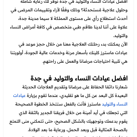
عروض العناية بالشعر
افضل عيادات النساء والتوليد في جدة نوفر لك رعاية شاملة
عروض جراحات التجميل
وحلول علاجية مًستحدثة؟ وذلك وفقًا لآراء وتقييمات المرضى في
عروض الرجال
عروض قسم الطوارئ
أحدث استطلاع رأي على مستوى المملكة لا سيما مدينة جدة،
علاوة على أننا لدينا طاقم طبي متخصص في كافة أمراض النساء
عروض المختبر
والتوليد.
عروض الاشعة
الآن يمكنك بدء رحلتك العلاجية معنا من خلال حجز موعد في
عيادات ماسترز كلينك بأسعار مرنة وخدمات عالية الجودة، أولويتنا
عروض الباطنة
هي تلبية احتياجات مرضانا والعمل على راحتهم.
عروض العظام
افضل عيادات النساء والتوليد في جدة
عروض الانف والاذن والحنجرة
شعارنا دائمًا الحفاظ على مرضانا وتقديم العلاجات الحديثة
عروض العلاج الطبيعي
البعيدة كل البعد عن كل ما هو تقليدي، عندما تقوم بزيارة
عيادات
النساء والتوليد
ماسترز فأنت بالفعل ستتخذ الخطوة الصحيحة
التي تجعلك في أيد أمينة من خلال فريقنا الجدير بالثقة الذي
يقوم بدعمك وتوجهيك بالشكل الصحيح، حتى تتمكني منى التمتع
بالصحة المثالية قبل وبعد الحمل، ورعاية ما بعد الولادة.