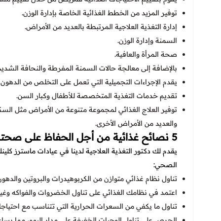
توفير المزيد من الخطط الغذائية الخاصة بإدارة الوزن.
إدارة التغذية العلاجية المرتبطة بالعديد من الأمراض.
السمنة وإدارة الوزن.
صحة المرأة والعافية.
بالإضافة إلى معالجة حالات السمنة المفرطة والنحافة الشديد
يقدم الإجراءات التجميلية التي تعمل على التخلص من الدهون
تقديم خدمات التغذية المتخصصة للأطفال وكبار السن.
توفير العلاج الغذائي لمجموعة متنوعة من الأمراض مثل الس
والعديد من الأمراض الأخرى.
5 نصائح غذائية من أجل الحفاظ على صحتك ولياقتك البدنية
يقدم لك دكتور التغذية العلاجية لدينا في عيادات ماسترز كلي
الصحي:
تناول نظام غذائي متوازن من الكربوهيدرات والبروتين والدهون
اعتمد في نظامك الغذائي على تناول الخضروات والفواكه وغيرها
تناول ما يكفي من السعرات الحرارية التي تتناسب مع احتي
الحرص على تناول الوجبات الخفيفة على مدار اليوم، مما يسا