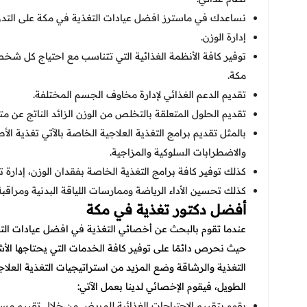
نساعدك في ماسترز
افضل عيادات التغذية في مكة على التدريب
إدارة الوزن.
توفير كافة الأنظمة الغذائية التي تتناسب مع احتياج كل ش
مكة.
تقديم الدعم الغذائي لإدارة مخاوف الجسم المختلفة.
تقديم الحلول المتعلقة بالتخلص من الوزن الزائد الناتج عن م
بالمثل تقديم برامج التغذية العلاجية الخاصة بالآتي تغذية الأط
والاضطرابات السلوكية والمزاجية.
كذلك توفير كافة برامج التغذية الخاصة بفقدان الوزن، إدارة
كذلك تحسين الأداء الرياضة وممارسات اللياقة البدنية ومراقبة ا
أفضل دكتور تغذية في مكة
عندما تقوم بالبحث عن أخصائي التغذية في
افضل عيادات التغ
حيث نحرص دائمًا على توفير كافة الخدمات التي يحتاجها ا
التغذية والرشاقة وضع المزيد من استراتيجيات التغذية ال
الطويل، فيقوم الإخصائي لدينا بعمل الآتي:
يقوم بتقييم الاحتياجات الغذائية للمريض من خلال تقييم مست