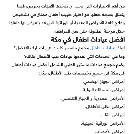
عروض العناية بالشعر
عروض جراحات التجميل
من أهم الاختيارات التي يجب أن تتخذها الأمهات بحرص، فيما
عروض الرجال
يتعلق بصحة طفلها هو اختيار طبيب أطفال ممتاز في تشخيص
عروض قسم الطوارئ
وعلاج كافة الأمراض المعدية أو الوراثية التي قد يتعرض لها طفلها
عروض المختبر
خلال مرحلة الطفولة حتى سن المراهقة.
افضل عيادات اطفال في مكة
عروض الاشعة
لماذا
عيادات أطفال
مجمع ماسترز كلينك هي اختيارك الأفضل؟
عروض الباطنة
وما هي الخدمات التي تقدمها عيادات طب الأطفال هناك؟
يضم مجمع عيادات ماسترز الطبي الشامل أفضل عيادات أطفال
عروض العظام
في مكة في جميع تخصصات طب الأطفال، مثل:
عروض الانف والاذن والحنجرة
أمراض الجهاز الهضمي.
عروض العلاج الطبيعي
أمراض المسالك البولية.
الأمراض الصدرية و الجهاز التنفسي.
أمراض الكلى للأطفال.
أمراض القلب.
الأمراض الوراثية الجينية.
أمراض الأعصاب.