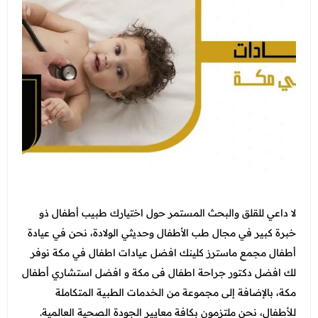
التغذية
جدة - أبحر
الاسنان
عرض الكل
اتصل بنا
الطائف - شارع قريش
النساء والتوليد والتجميل النسائي
عروض الجلدية والتجميل
المدونة
الطب العام و طب الطواري
عرض الكل
عروض زوايا مكة
انضم الي فريقنا
الطب الاتصالي و الطب المنزلي
عروض الفيلر و البوتكس
عروض التغذية
الباطنة
عروض نضارة البشرة
عرض الكل
عروض النساء والتوليد والتجميل النسائي
الانف والاذن
عروض المناسبات
عروض الاسنان
باقات متابعات ابر التنحيف
العظام
عروض الصيف المميزة
لا داعي للقلق والبحث المستمر حول اختيارك طبيب أطفال ذو
عروض الطب العام
الاطفال
خبرة كبير في مجال طب الأطفال وحديثي الولادة، نحن في عيادة
عروض البيكو واي
عرض الكل
أطفال مجمع ماسترز كلينك افضل عيادات اطفال في مكة نوفر
خدمات المختبر
عروض الليزر
لك افضل دكتور جراحة اطفال فى مكة و افضل استشاري أطفال
فحوصات العمالة الوافدة
الاشعة
عروض العناية بالبشرة
مكة، بالإضافة إلى مجموعة من الخدمات الطبية المتكاملة
باقات متابعة ابر التنحيف
للأطفال، نحن ملتزمون بكافة معايير الجودة الصحية العالمية.