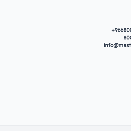
+96680
80
info@maste