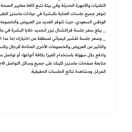
التقنيات والأجهزة الحديثة وفي بيئة تتبع كافة معايير الصحة 
تتوفر جميع جلسات العناية بالبشرة في عيادات ماسترز الطبية
الوطني السعودي، حيث تتوفر العديد من العروض والخصومات ا
_ يبلغ سعر جلسة فراكشنال ليزر لتجديد خلايا البشرة في ماسترز كلينك ف
_ وسعر جلسة تقشير كيميائي لمنطقة من اختيارك (ما عدا المنطقة الحس
والكثير من العروض والخصومات الأخرى المتاحة للرجال والنس
وادفع بكل سهولة باستخدام الفيزا بكافة أنواعها، أو تواصل مع
متابعة صفحات ماسترز كلينك على جميع وسائل التواصل الا
المركز، ومشاهدة نتائج الجلسات الحقيقية.