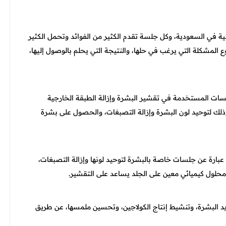
ية في السعودية، وكل جلسة تقدم الكثير من الفوائد وتحمل الكثير
 المشكلة التي يرغب في حلها، والنتيجة التي يحلم بالوصول إليها،
 للبشرة أو Cold Peeling هي أحد الجلسات المستخدمة في تقشير البشرة وإزالة الطبقة الخارجية
 وذلك لتوحيد لون البشرة وإزالة التصبغات، والحصول على بشرة
لتقشير الكيميائي للبشرة أو Chemical Peeling هي عبارة عن جلسات خاصة بالبشرة لتوحيد لونها وإزالة التصبغات،
م محلول كيميائي معين على الجلد يساعد على التقشير.
أو Fractional Laser تعمل على تجديد البشرة، وتنشيط إنتاج الكولاجين، وتحسين ملمسها، عن طريق