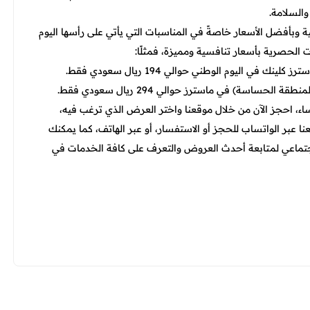
والسلامة.
 وبأفضل الأسعار خاصةً في المناسبات التي يأتي على رأسها اليوم
لحصرية بأسعار تنافسية ومميزة، فمثلًا:
ي اليوم الوطني حوالي 194 ريال سعودي فقط.
اسة) في ماسترز حوالي 294 ريال سعودي فقط.
اء، احجز الآن من خلال موقعنا واختر العرض الذي ترغب فيه،
نا عبر الواتساب للحجز أو الاستفسار، أو عبر الهاتف، كما يمكنك
جتماعي لمتابعة أحدث العروض والتعرف على كافة الخدمات في