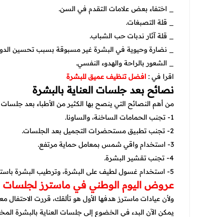
_ اختفاء بعض علامات التقدم في السن.
_ قلة التصبغات.
_ قلة آثار ندبات حب الشباب.
_ نضارة وحيوية في البشرة غير مسبوقة بسبب تحسين الدورة
_ الشعور بالراحة والهدوء النفسي.
اقرا في :
افضل تنظيف عميق للبشرة
نصائح بعد جلسات العناية بالبشرة
من أهم النصائح التي ينصح بها الكثير من الأطباء بعد جلسات ا
1- تجنب الحمامات الساخنة، والساونا.
2- تجنب تطبيق مستحضرات التجميل بعد الجلسات.
3- استخدام واقي شمس بمعامل حماية مرتفع.
4- تجنب تقشير البشرة.
5- استخدام غسول لطيف على البشرة، وترطيب البشرة باستمرار، واستخدام جميع الكريمات التي ينصحك بها المتخصص.
عروض اليوم الوطني في ماسترز لجلسات الع
ولأن عيادات ماسترز هدفها الأول هو تألقك، قررت الاحتفال م
يمكن الآن البدء في الخضوع إلى جلسات العناية بالبشرة ال