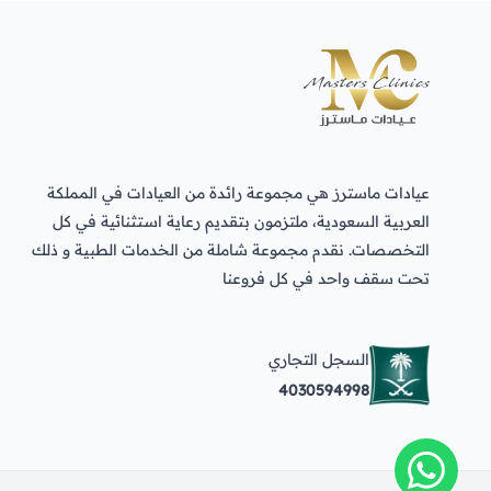
عيادات ماسترز هي مجموعة رائدة من العيادات في المملكة
العربية السعودية، ملتزمون بتقديم رعاية استثنائية في كل
التخصصات. نقدم مجموعة شاملة من الخدمات الطبية و ذلك
تحت سقف واحد في كل فروعنا
السجل التجاري
4030594998