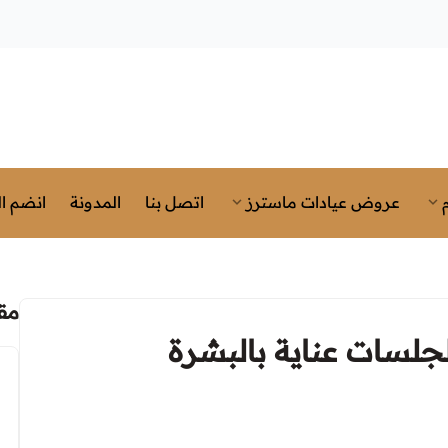
عروض عيادات ماسترز
اتصل بنا
المدونة
انضم ال
مق
لسات عناية بالبشرة