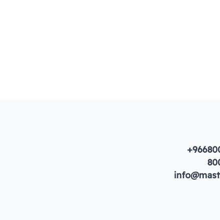
+96680
80
info@maste