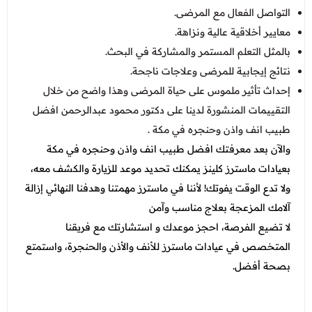
التواصل الفعال مع المرضى.
معايير أخلاقية عالية ونزاهة.
بالمثل التعلم المستمر والمشاركة في البحث.
نتائج إيجابية للمرضى وعلاجات ناجحة.
إحداث تأثير ملموس على حياة المرضى وهذا واضح من خلال
التقييمات المنشورة لدينا على دكتور محمود عبدالرحمن افضل
طبيب انف واذن وحنجره في مكة .
والآن بعد معرفتك افضل طبيب انف واذن وحنجره في مكة
بعيادات ماسترز كلينز يمكنك تحديد موعد للزيارة والكشف معه،
ولا تدع الوقت يفوتك! لأننا في ماسترز مهمتنا وهدفنا النهائي إزالة
آلامك المزعجة بعلاج مناسب وآمن
لا تضيع الفرصة، احجز موعدك و استشارتك مع فريقنا
المتخصص في عيادات ماسترز للأنف والأذن والحنجرة، واستمتع
بصحة أفضل.