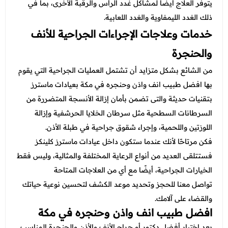
يتوفر العلاج أيضًا لمشاكل غدد الرأس والرقبة الأخرى، بما في
ذلك الغدد الليمفاوية والغدد اللعابية.
خدمات وعلاجات الإجراءات الجراحية للأنف
والحنجرة
من الشائع بشكل متزايد أن تشتمل العمليات الجراحية التي يقوم
بها افضل طبيب انف واذن وحنجره في مكة بعيادات ماسترز
بتقنيات حديثة والتى تضمن بأمان إزالة الأنسجة المتضررة من
السرطانات السطحية مثل سرطان الخلايا الحرشفية وإزالة
اللوزتين واللحمية، وإجراء شقوق جراحية في طبلة الأذن.
فكن مرتاحًا لأنك عندما ستكون داخل عيادات ماسترز كلينكز
فستتلقى العديد من أنواع الرعاية المختلفة والمثالية، وليس فقط
الخيارات الجراحية، أيضًا مع أي من العلاجات المتاحة
تواصل معنا للحجز وتحديد موعد الكشف لتحسين نوعية حياتك
والقضاء على آلامك.
افضل طبيب انف واذن وحنجره في مكة
يعد اختيار أفضل دكتور أو جراح الأنف والأذن والحنجرة المناسب