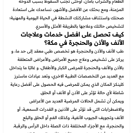
عروض العناية بالشعر
الطعام والشراب بأمان، اوحتى تجنب السقوط بسبب الدوخة
عروض جراحات التجميل
المزمنة، ومع بحثك عن الأفضل والأشهر، نساعدك على استعادة
عروض الرجال
عروض قسم الطوارئ
صحتك واستئناف مشاركتك النشطة في الحياة اليومية والمهنية؛
لتشخيص حالتك وعلاجها بالطريقة الأمثل والأسرع.
عروض المختبر
كيف تحصل على افضل خدمات وعلاجات
عروض الاشعة
الأنف والأذن والحنجرة في مكة؟
طب الأنف والأذن والحنجرة هو تخصص طبي معقد إلى حد ما، و
عروض الباطنة
يركز على تشخيص وعلاج جميع الأمراض والأعراض المتعلقة
عروض العظام
بالأذن والأنف والحنجرة للمرضى الكبار والأطفال، و غالبًا ما يتداخل
مع العديد من التخصصات الطبية الاخري، وتعد عيادات ماسترز
عروض الانف والاذن والحنجرة
كلينكز المكان الذي يمكن للمرضى فيه الحصول على أفضل رعاية
عروض العلاج الطبيعي
شاملة لأي حالة تؤثر على الأذن أو الأنف أو الحلق.
ويمكن أن تشمل الحالات المرضية العديد من الأعراض
والاضطرابات التي قد تؤثر على الأذنين و القدرات السمعية، أو
الأنف وتجويف الجيوب الأنفية، وكذلك الفم أو الحلق والبلع
والحنجرة، مع الأجزاء المختلفة ذات الصلة داخل الرأس والرقبة.