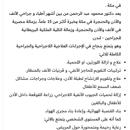
في مكة .
يعد دكتور محمود عبد الرحمن من بين أشهر أطباء و
جراحي الأنف
والأذن والحنجرة في مكة
ب
خبرة أكثر من 15 عاماً، بزمـالة مـصـرية
في الأنف والأذن والحنجرة، وزمالة الكلية الملكية البريطانية
للجراحين - لندن.
وهو يتمتع بنجاح في الإجراءات العلاجية اللاجراحية والجراحية
الكاملة للاتي:
علاج و ازالة اللوزتين، او اللحمية.
تركيبات التقويم للحاجز الأنفي، و قرنيات الأنف بالمنظار.
علاج وتقويم الارتشاح لطبلة الأذن، وعلاجات وجراجات. مشاكل
ضعف السمع للأطفال
إزالة لحميات الجيوب الأنفية اللاجراحي. زراعة القوقعة داخل الأذن
للأطفال والبالغين
بناء القصبة الهوائية، وإعادة بناء مجرى الهواء.
كما أنه على المستوى الشخصي يتمتع بالاتي:
رعاية رحيمة ومتمحورة حول المريض.