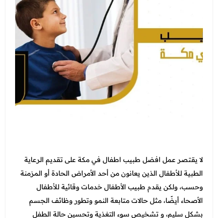
التغذية
جدة - أبحر
الاسنان
عرض الكل
اتصل بنا
الطائف - شارع قريش
النساء والتوليد والتجميل النسائي
عروض الجلدية والتجميل
المدونة
الطب العام و طب الطواري
عرض الكل
عروض زوايا مكة
انضم الي فريقنا
الطب الاتصالي و الطب المنزلي
عروض الفيلر و البوتكس
عروض التغذية
الباطنة
عروض نضارة البشرة
عرض الكل
عروض النساء والتوليد والتجميل النسائي
الانف والاذن
عروض المناسبات
عروض الاسنان
باقات متابعات ابر التنحيف
العظام
عروض الصيف المميزة
عروض الطب العام
الاطفال
لا يقتصر عمل
افضل طبيب اطفال في مكة
على تقديم الرعاية
عروض البيكو واي
عرض الكل
الطبية للأطفال الذين يعانون من أحد الأمراض الحادة أو المزمنة
خدمات المختبر
عروض الليزر
وحسب، ولكن يقدم طبيب الأطفال خدمات وقائية للأطفال
فحوصات العمالة الوافدة
الاشعة
عروض العناية بالبشرة
الأصحاء أيضًا، مثل حالات متابعة النمو وتطور وظائف الجسم
باقات متابعة ابر التنحيف
بشكل سليم، و تشخيص سوء التغذية وتحسين حالة الطفل