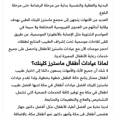
عروض العناية بالشعر
عروض جراحات التجميل
البدنية والعقلية والنفسية بداية من مرحلة الرضاعة حتى مرحلة
عروض الرجال
البلوغ.
عروض قسم الطوارئ
العديد من الأمهات يتجهن إلى مجمع ماسترز كلينك الطبي بهدف
عروض المختبر
وقاية أبنائهم من العدوى الفيروسية المختلفة ولا سيما في
المواسم الشتوية مثل الإصابة بالأنفلونزا الموسمية، عن طريق
عروض الاشعة
تلقى لقاحات موسمية تحت إشراف الطبيب المتابع لطفلك.
عروض الباطنة
احجز موعدك الآن مع عيادات ماسترز للأطفال واحصل على جميع
خدمات رعاية الأطفال المميزة لدينا.
عروض العظام
لماذا عيادات أطفال ماسترز كلينك؟
عروض الانف والاذن والحنجرة
لا شك أن جميع الآباء والأمهات يسعون دائمًا إلى اختيار طبيب
عروض العلاج الطبيعي
أطفال ممتاز يتابع حالة الطفل خطوة بخطوة، ولذا تقدم عيادات
ماسترز كلينك افضل
عيادات أطفال
في مكة لديها
افضل طبيب
اطفال في مكة
مع توفير كافة الخدمات الصحية التي تشمل،
التشخيص والعلاج والتطعيمات والمتابعة.
لدينا نخبة من أفضل أطباء الأطفال، مثل: أفضل دكتور جهاز
هضمي أطفال في مكة وأمهر دكتور نمو أطفال مكة، بالإضافة