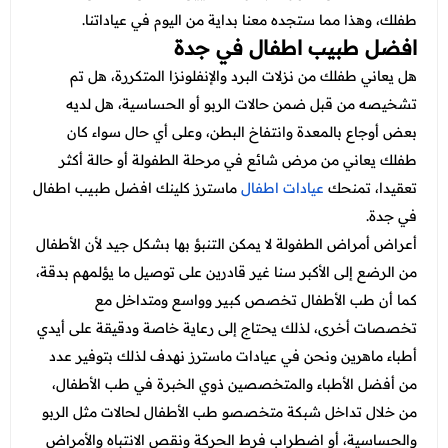
عروض العناية بالشعر
عروض جراحات التجميل
طفلك، وهذا مما ستجده معنا بداية من اليوم في عياداتنا.
عروض الرجال
افضل طبيب اطفال في جدة
عروض قسم الطوارئ
هل يعاني طفلك من نزلات البرد والإنفلونزا المتكررة، هل تم
عروض المختبر
تشخيصه من قبل ضمن حالات الربو أو الحساسية، هل لديه
بعض أوجاع بالمعدة وانتفاخ البطن، وعلى أي حال سواء كان
عروض الاشعة
طفلك يعاني من مرض شائع في مرحلة الطفولة أو حالة أكثر
عروض الباطنة
تعقيدا، تمنحك
عيادات اطفال
ماسترز كلينك افضل طبيب اطفال
في جدة.
عروض العظام
أعراض أمراض الطفولة لا يمكن التنبؤ بها بشكل جيد لأن الأطفال
عروض الانف والاذن والحنجرة
من الرضع إلى الأكبر سنا غير قادرين على توصيل ما يؤلمهم بدقة،
عروض العلاج الطبيعي
كما أن طب الأطفال تخصص كبير وواسع ومتداخل مع
تخصصات أخرى، لذلك يحتاج إلى رعاية خاصة ودقيقة على أيدي
أطباء ماهرين ونحن في عيادات ماسترز نهدف لذلك بتوفير عدد
من أفضل الأطباء والمتخصصين ذوي الخبرة في طب الأطفال،
من خلال تداخل شبكة متخصصو طب الأطفال لحالات مثل الربو
والحساسية، أو اضطراب فرط الحركة ونقص الانتباه والأمراض