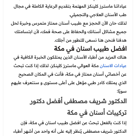
عروض العناية بالشعر
عروض جراحات التجميل
عياداتنا ماسترز كلينكز المهتمة بتقديم الرعاية الكاملة في مجال
عروض الرجال
طب الأسنان العلاجي والتجميلي.
عروض قسم الطوارئ
لذلك حان الآن الحجز مع طبيب أسنان ممتاز متمرس وخبرة لحل
عروض المختبر
جميع مشاكل أسنانك والحفاظ على صحة فمك، لأن ابتسامتك
هدفنا فنحن هنا نسعى للتطور من أجلك.
عروض الاشعة
افضل طبيب اسنان في مكة
عروض الباطنة
هناك المزيد من أطباء الأسنان الذين يمتلكون الخبرة الكافية في
عيادات الاسنان
مكة العوالي ماسترز كلينكز، لذلك إذا كنت تبحث
عروض العظام
عن أخصائي أسنان ممتاز في مكة، فأنت في المكان الصحيح
عروض الانف والاذن والحنجرة
الذي يمتلك كادر طبي مؤهل على أعلى مستوى و سنتعرف عليهم
عروض العلاج الطبيعي
سويًا:
الدكتور شريف مصطفى أفضل دكتور
تركيبات أسنان في مكة
إذا كنت بالفعل تبحث عن افضل طبيب اسنان في مكة، فإن
الدكتور شريف مصطفى يُنظر إليه على أنه واحد من أشهر أطباء