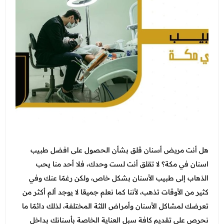
التغذية
جدة - أبحر
الاسنان
عرض الكل
اتصل بنا
الطائف - شارع قريش
النساء والتوليد والتجميل النسائي
عروض الجلدية والتجميل
المدونة
الطب العام و طب الطواري
عرض الكل
عروض زوايا مكة
انضم الي فريقنا
الطب الاتصالي و الطب المنزلي
عروض الفيلر و البوتكس
عروض التغذية
الباطنة
عروض نضارة البشرة
عرض الكل
عروض النساء والتوليد والتجميل النسائي
الانف والاذن
عروض المناسبات
عروض الاسنان
باقات متابعات ابر التنحيف
العظام
عروض الصيف المميزة
هل أنت مريض أسنان قلق بشأن الحصول على افضل طبيب
عروض الطب العام
الاطفال
اسنان في مكة؟ لا تقلق أنت لست وحدك، فلا أحد منا يحب
عروض البيكو واي
عرض الكل
الذهاب إلى طبيب الأسنان بشكل خاص، ولكن رغمًا عنك وفي
خدمات المختبر
عروض الليزر
كثير من الأوقات تذهب، لأننا كما نعلم جميعًا لا يوجد ألم أكثر من
فحوصات العمالة الوافدة
الاشعة
عروض العناية بالبشرة
تعرضك لمشاكل الأسنان وأمراض اللثة المختلفة، لذلك دائمًا ما
باقات متابعة ابر التنحيف
نحرص على تقديم كافة سبل العناية الخاصة بأسنانك بداخل