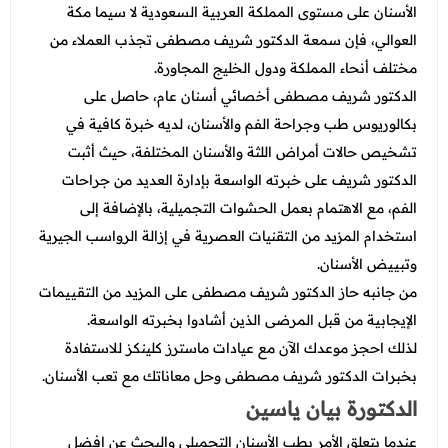
الأسنان على مستوى المملكة العربية السعودية لا سيما مكة
العوالي، فإن سمعة الدكتور شريف مصطفى تجذب العملاء من
مختلف أنحاء المملكة ودول الخليج المجاورة.
الدكتور شريف مصطفى أخصائي أسنان عام، حاصل على
بكالوريوس طب وجراحة الفم والأسنان، لديه خبرة كافية في
تشخيص حالات أمراض اللثة والأسنان المختلفة، حيث أثبت
الدكتور شريف على خبرته الواسعة بإدارة العديد من جراحات
الفم، مع الاهتمام بعمل الحشوات التجميلية، بالإضافة إلى
استخدام المزيد من التقنيات العصرية في إزالة الرواسب الجيرية
وتبييض الأسنان.
من جانبه حاز الدكتور شريف مصطفى على المزيد من التقييمات
الإيجابية من قبل المرضى الذين أشادوا بخبرته الواسعة.
لذلك احجز موعدك الآن مع عيادات ماسترز كلينكز للاستفادة
بخبرات الدكتور شريف مصطفى وحل معاناتك مع تعب الأسنان.
الدكتورة بيان ياسين
عندما يتعلق الأمر بطب الأسنان التجميلي والبحث عن افضل