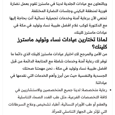
وبالتعاون مع عيادات الجلدية لدينا في ماسترز تقوم بعمل نضارة
فورية لمنطقة البكيني وجلسات النضارة المختلفة.
تمتعي الآن برعاية آمنة وخدمات تجميلية نسائية أنتِ بحاجة إليها
مع
الدكتورة كوكب غلام
افضل طبيبة نساء وتوليد في مكة في
عيادات ماسترز كلينك.
لماذا تختارين عيادات نساء وتوليد ماسترز
كلينك؟
من الآمن والمرجح لكِ اختيار عيادات ماسترز كلينك الذي دائما ما
توفر لك رعاية آمنة وخدمات شاملة مع المتابعة الدائمة من قبل
افضل طبيبة نساء وتوليد في مكة
، نحن مهمتنا صحتك
الجسدية والنفسية حيث من أبرز وأهم الخدمات التي نقدمها في
عياداتنا:
رعاية متخصصة: لدينا جميع المتخصصين والاستشاريين في
كافة التخصصات الفرعية، مثل طب الغدد الصماء التناسلية
والعقم أو طب الأورام النسائية، أطباء تشخيص وعلاج السرطانات
التي تؤثر على الجهاز التناسلي للمرأة.