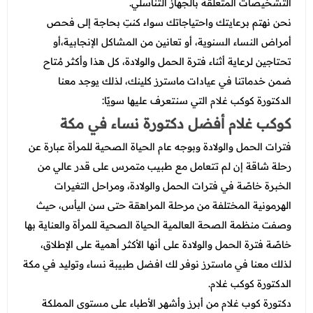
التشخيصات المتعلقة بالجهاز التناسلي.
نحن نهتم برعايتك واحتياجاتك سواء كنتِ بحاجة إلى فحص
أمراض النساء السنوية، أو تعانين من المشاكل الإنجابية،أو
تحتاجين لرعاية أثناء فترة الحمل والولادة، كل هذا وأكثر مُتاح
ضمن خدماتنا في عيادات ماسترز كلينك، لذلك يوجد معنا
الدكتورة كوكب غلام التي سنتعرف عليها سويًا:
كوكب غلام أفضل دكتورة نساء في مكة
فترات الحمل والولادة وبوجه عام الحياة الصحية للمرأة عبارة عن
رحلة شاقة إن لم تتعامل مع طبيب متمرس على قدر عالي من
الخبرة خاصًة في فترات الحمل والولادة، ومراحل التغيرات
الهرمونية المختلفة من مرحلة المراهقة حتى سن اليأس، حيث
وصفت منظمة الصحة العالمية الحياة الصحية للمرأة والعناية بها
خاصًة فترة الحمل والولادة على أنها الأكثر أهمية على الإطلاق،
لذلك معنا في ماسترز نوفر لك
افضل طبيبة نساء وتوليد في مكة
الدكتورة كوكب غلام.
دكتورة كوب غلام من أبرز وأشهر الأطباء على مستوى المملكة