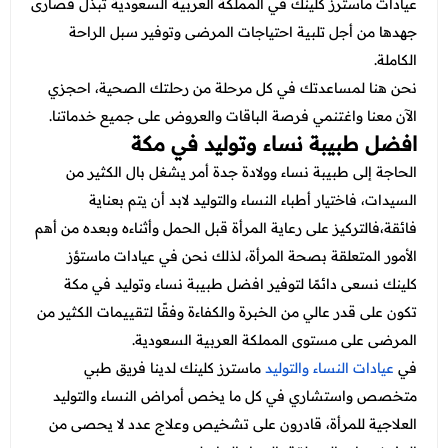
عروض قسم الطوارئ
عيادات ماسترز كلينك في المملكة العربية السعودية تبذل قصارى
جهدها من أجل تلبية احتياجات المرضى وتوفير سبل الراحة
عروض المختبر
الكاملة.
عروض الاشعة
نحن هنا لمساعدتك في كل مرحلة من رحلتك الصحية، احجزي
الآن معنا واغتنمي فرصة الباقات والعروض على جميع خدماتنا.
عروض الباطنة
افضل طبيبة نساء وتوليد في مكة
عروض العظام
الحاجة إلى طبيبة نساء وولادة جدة أمر يشغل بال الكثير من
السيدات، فاختيار أطباء النساء والتوليد لابد أن يتم بعناية
عروض الانف والاذن والحنجرة
فائقة،فالتركيز على رعاية المرأة قبل الحمل وأثناءه وبعده من أهم
عروض العلاج الطبيعي
الأمور المتعلقة بصحة المرأة، لذلك نحن في عيادات ماستؤز
كلينك نسعى دائمًا لتوفير
افضل طبيبة نساء وتوليد في مكة
تكون على قدر عالي من الخبرة والكفاءة وفقًا لتقييمات الكثير من
المرضى على مستوى المملكة العربية السعودية.
في
عيادات النساء والتوليد
ماسترز كلينك لدينا فريق طبي
متخصص واستشاري في كل ما يخص أمراض النساء والتوليد
العلاجية للمرأة، قادرون على تشخيص وعلاج عدد لا يحصى من