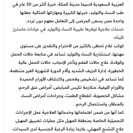
العربية السعودية لاسيما مدينة المكة، خبرة أكثر من 20 عام في
طب النساء والتوليد، خبرتها الكبيرة ومهاراتها المثالية جعلتها
واحدة ممن يسعى المرضى إلى التعامل معهم دون تردد.
خدمات علاجية توفرها طبيبة النساء والتوليد في عيادات ماسترز
كلينك
كوكب غلام تحظى بالكثير من الاحترام والتقدير على مستوى
مهنتها، استشارية النساء والتوليد تساعد في متابعة حالات الحمل
والولادة، علاج حالات العقم وتأخر الإنجاب، حالات الحمل عالية
الخطورة، إدارة النزيف الشديد وآلام الدورة الشهرية الغير منتظمة.
كما تساعد في تشخيص وفحص واكتشاف الأورام الحميدة
والأورام الليفية، متلازمة تكيس المبايض، أمراض عنق الرحم،
مشاكل الخصوبة، انقطاع الطمث، وجراحات أمراض النساء
بالمنظار، واستئصال الرحم.
كما أنها من ضمن اهتماماتها وخدماتها العلاجية عمل الإجراءات
التجميلية الخاصة بمنطقة المهبل مثل عمليات تضييق المهبل،
علاج التشنج المهبلي، بلازما زيادة الرغبة الجنسية لدى السيدات،