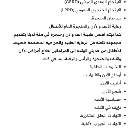
الارتجاع المعدي المريئي (GERD).
الارتجاع الحنجري البلعومي (LPRD).
‍سرطان الحنجرة.
رعاية الأنف والأذن والحنجرة العام للأطفال
كما تهتم افضل طبيبة انف واذن وحنجره في مكة لدينا بتقديم
مجموعة كاملة من الرعاية الطبية والجراحية المصممة خصيصا
للأطفال من حديثي الولادة إلى المراهقين لعلاج أمراض الأذن
والأنف والحنجرة والرأس والرقبة، بما في ذلك:
التشوهات الخلقية.
أوجاع الأذن والالتهابات.
أنابيب الأذن.
شمع الأذن.
حساسية الأنف.
نزيف في الأنف.
التهابات الحلق المتكررة.
التهابات الجيوب الأنفية.