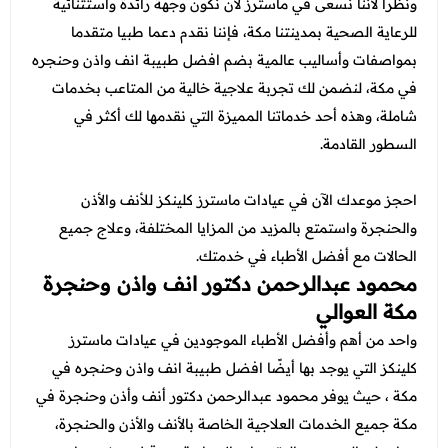
ونظرا لأننا نسعى في ماسترز لان نكون وجهة رائدة واستثنائية
للرعاية الصحية بمدينتنا مكة، فإننا نقدم دعما طبيا متقدما
بمواصفات وأساليب عالمية بضم افضل طبيبة انف واذن وحنجره
في مكة، لنضمن لك تجربة علاجية خالية من المتاعب بخدمات
شاملة، وهذه أحد خدماتنا المميزة التي نقدمها لك أكثر في
السطور القادمة.
احجز موعدك الآن في عيادات ماسترز كلينكز للأنف والأذن
والحنجرة واستمتع بالمزيد من المزايا المختلفة، وعلاج جميع
الحالات مع أفضل الأطباء في خدمتك.
محمود عبدالرحمن دكتور انف واذن وحنجرة
مكة العوالي
واحد من أهم وأفضل الأطباء الموجودين في عيادات ماسترز
كلينكز التي يوجد بها أيضًا افضل طبيبة انف واذن وحنجره في
مكة ، حيث يوفر محمود عبدالرحمن دكتور أنف وأذن وحنجرة في
مكة جميع الخدمات العلاجية الخاصة بالأنف والأذن والحنجرة،