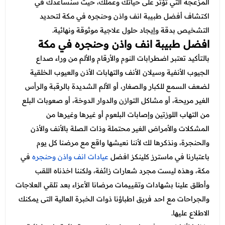
عروض العناية بالشعر
المزعجة التي تؤثر على حياتك وعملك، حيث سنساعدك في
عروض جراحات التجميل
اكتشاف أفضل طبيبة انف واذن وحنجره في مكة لتحديد
عروض الرجال
عروض قسم الطوارئ
التشخيص بدقة وإيجاد حلول علاجية موثوقة ونهائية.
افضل طبيبة انف واذن وحنجره في مكة
عروض المختبر
بالتأكيد تعتبر اضطرابات النوم والأرقام والألم من وراء صداع
عروض الاشعة
الجيوب الأنفية وسيلان الأنف والتهابات الأذن والعيوب الخلقية
لضعف السمع للكبار والصغار، أو الألم الشديدة بالرقبة والرأس
عروض الباطنة
الغير مريحة، أو مشاكل التوازن والدوار الدوخة، أو صعوبات البلع
عروض العظام
من التهاب اللوزتين وإصابات البلعوم أو غيرها وغيرها من
المشكلات والأمراض الغير محتملة وذات الصلة بالأنف والأذن
عروض الانف والاذن والحنجرة
والحنجرة، ونذكرها لك لأننا نعيشها واقع مع مرضنا كل يوم
عروض العلاج الطبيعي
باعتبارنا في ماسترز كلينكز افضل
عيادات انف واذن وحنجره
في
مكة، وهذه ليست مجرد شعارات زائفة، ولكننا اخذناه اللقب
وأطلق علينا بشهادات وتقييمات مرضانا الأعزاء بعد تلقي العلاجات
والجراحات مع احد فريق اطباؤنا ذوات الخبرة العالية التى يمكنك
الاطلاع عليها.