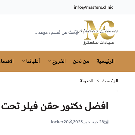
info@masters.clinic
Masters Clinics
الرئيسية
من نحن
الفروع
أطبائنا
الاقسام
الرئيسية
المدونة
افضل دكتور حقن فيلر تحت ا
28 ديسمبر 2023
locker20