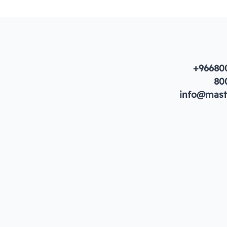
+96680
80
info@maste