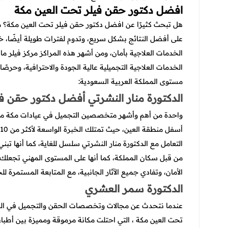
افضل دكتور حقن فيلر تحت العين مكة
هل تبحث كثيرًا عن
افضل دكتور حقن فيلر تحت العين مكة؟ م
على أفضل النتائج بشكل سريع، وتدوم لفترات طويلة أيضًا، خ
الخدمات العلاجية بأمان، ومن أشهر هذه المراكز مركز فيلر ما
الخدمات العلاجية التجميلية عالية الجودة والاحترافية، وحرصً
مستوى المملكة العربية السعودية:
الدكتورة منار النشرتي أفضل دكتور حقن في
واحدة من أهم وأشهر متخصصين التجميل في عيادات مكة ماست
أسفل منطقة العين، حيث تمتلك الخبرة الواسعة لأكثر من 10 سنوات في هذا المجال.
التعامل مع الدكتورة منار النشرتي سلسل للغاية، كما أنها تبني
من قبل سكان المملكة، كما أنها على المستوى المهني تجعل
الأمان، وتفادي جميع الآثار الجانبية، مع المتابعة المستمرة 
الدكتورة سمر العشري
عندما نتحدث عن مجالات وتخصصات الحقن والتجميل في المم
تحت العين مكة ، التي احتلت مكانة مرموقة ومميزة بين أطبا