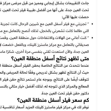
جاءت التقييمات بشكل إيجابي ومميز من قبل مرضى مركز فيل
تحت العين جدة
، على أنها من أفضل طبيبة فيلر تحت العين، ت
حصلت عليها الآتي:
" تجربتي مع فيلر أسفل العين مع شيرين الرحال كانت تجربة
التي طالما كانت تشعرني بالخجل، لذلك أنصح بالتعامل مع مر
" كنت أعاني من الهالات والانتفاخات حول منطقة العين، وقم
صديقاتي بالتعامل مع مركز ماسترز كلينك، وبالفعل خضعت لإ
العين جدة، والآن استعدت ثقتي بنفسي مرة أخرى، شكرًا ماست
متى تظهر نتائج أسفل منطقة العين؟
عندما نتحدث عن النتائج الخاصة بحقن الفيلر أسفل منطقة ال
حيث أن النتائج تظهر بشكل تدريجي وفقًا لحالة المريض والم
المعالج والمركز الذي تتوجه له، لذلك أفضل خيار مثالي بالنس
دكتور حقن فيلر تحت العين جدة
.
كم سعر فيلر أسفل منطقة العين؟
نوفر لك في مركز فيلر ماسترز كلينك المزيد أسعار تنافسية لك