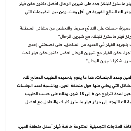
ر ماسترز كلينكز جدة على شيرين الرحال
افضل دكتور حقن فيلر
وفر لك النتائج الفورية في أقل وقت، ومن بين التقييمات التي
 مميزة، حصلت على النتائج سريعًا والتخلص من مشاكل المنطقة
كز فيلر ماسترز كلينك، مع شيرين الرحال"
ت بتجربة الفيلر في العديد من المناطق، حتى نصحتني إحدى
جراء حقن الفيلر مع شيرين الرحال
افضل دكتور حقن فيلر تحت
رز، شكرًا شيرين الرحال"
عين وعدد الجلسات، هذا ما يقوم بتحديده الطبيب المعالج لك،
شاكل التي يعاني منها حول منطقة العين، وبالنسبة لعدد الجلسات
تتوقف أيضًا على النتائج، وبوجه عام تستمر نتائج حقن فيلر العين لمدة تتراوح من 6 إلى 18 شهر، وذلك على حسب الطبيب
بة لك التوجه إلى مركز فيلر ماسترز كلينك والتعامل مع
افضل
افة العلاجات التجميلية المتنوعة خاصًة فيلر أسفل منطقة العين،