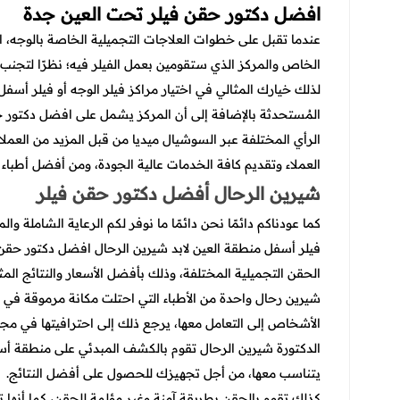
افضل دكتور حقن فيلر تحت العين جدة
عندما تقبل على خطوات العلاجات التجميلية الخاصة بالوجه، 
الخاص والمركز الذي ستقومين بعمل الفيلر فيه؛ نظرًا لتجنب 
لذلك خيارك المثالي في اختيار مراكز فيلر الوجه أو فيلر أسفل
المُستحدثة بالإضافة إلى أن المركز يشمل على
افضل دكتور حق
الرأي المختلفة عبر السوشيال ميديا من قبل المزيد من العملاء 
العملاء وتقديم كافة الخدمات عالية الجودة، ومن أفضل أطباء الف
شيرين الرحال أفضل دكتور حقن فيلر
كما عودناكم دائمًا نحن دائمًا ما نوفر لكم الرعاية الشاملة 
فيلر أسفل منطقة العين لابد شيرين الرحال
افضل دكتور حقن 
الحقن التجميلية المختلفة، وذلك بأفضل الأسعار والنتائج المثا
شيرين رحال واحدة من الأطباء التي احتلت مكانة مرموقة في 
الأشخاص إلى التعامل معها، يرجع ذلك إلى احترافيتها في مج
الدكتورة شيرين الرحال تقوم بالكشف المبدئي على منطقة أسف
يتناسب معها، من أجل تجهيزك للحصول على أفضل النتائج.
كذلك تقوم بالحقن بطريقة آمنة وغير مؤلمة للحقن، كما أنها