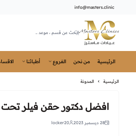
info@masters.clinic
Masters Clinics
الرئيسية
من نحن
الفروع
أطبائنا
الاقسام
الرئيسية
المدونة
افضل دكتور حقن فيلر تحت ا
28 ديسمبر 2023
locker20