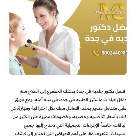
التغذية
جدة - أبحر
عروض الجلدية والتجميل
الاسنان
المدونة
الطائف - شارع قريش
عرض الكل
عروض زوايا مكة
النساء والتوليد والتجميل النسائي
انضم الي فريقنا
عروض الفيلر و البوتكس
عروض التغذية
الطب العام و طب الطواري
عروض نضارة البشرة
عرض الكل
الطب الاتصالي و الطب المنزلي
عروض النساء والتوليد والتجميل النسائي
عروض المناسبات
الباطنة
عروض الاسنان
باقات متابعات ابر التنحيف
عروض الصيف المميزة
الانف والاذن
عروض الطب العام
عروض البيكو واي
العظام
عرض الكل
افضل دكتور جلديه في جدة يمكنك الخضوع إلى العلاج معه
عروض الليزر
الاطفال
داخل عيادات ماسترز الطبية في جدة، في بيئة آمنة، ومع فريق
فحوصات العمالة الوافدة
عروض العناية بالبشرة
طبي متكامل متميز يمكنه التعامل معك بكل احترافية ومهارة، كل
خدمات المختبر
باقات متابعة ابر التنحيف
ذلك بأسعار تنافسية وحصرية، وخصومات مميزة على الكثير من
عروض العناية بالشعر
الاشعة
عروض جراحات التجميل
الباقات، خاصةً الإجراءات التجميلية التي تحتاج إليها جميع
عروض الرجال
السيدات، لنتعرف معًا على أهم الأعراض التي تحتاج إلى كشف