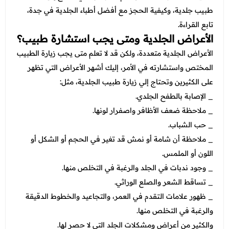
عروض قسم الطوارئ
طبيب جلدية، وكيفية الحجز مع أفضل أطباء الجلدية في جدة،
عروض المختبر
تابع القراءة.
الأعراض الجلدية ومتى يجب استشارة طبيب؟
عروض الاشعة
الأعراض الجلدية متعددة، ولكن قد لا تعلم متى يجب زيارة الطبيب
عروض الباطنة
المختص واستشارته في الأمر، إليك أشهر الأعراض التي تظهر
على الكثيرين وتحتاج إلي زيارة طبيب الجلدية، مثل:
عروض العظام
_ الإصابة بالطفح الجلدي.
عروض الانف والاذن والحنجرة
_ ملاحظة ضعف الأظافر واصفرار لونها.
عروض العلاج الطبيعي
_ حب الشباب.
_ ملاحظة أن شامة أو نمش قد تغير في الحجم أو الشكل أو
اللون أو الملمس.
_ وجود ندبات في الجلد والرغبة في التخلص منها.
_ تساقط الشعر والصلع الوراثي.
_ ظهور علامات التقدم في العمر، والتجاعيد والخطوط الدقيقة
والرغبة في التخلص منها.
والكثير من أعراض ومشكلات الجلد التي لا حصر لها.