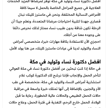
عروض العناية بالشعر
افضل دكتورة نساء وتوليد في مكة توفر لمرضاها المزيد الخدمات
عروض جراحات التجميل
العلاجية في جميع المراحل الخاصة بالحمل لا سيما كافة
عروض الرجال
عروض قسم الطوارئ
الأمراض النسائية المختلفة، ونحن في ماسترز كلينك نبذل
قصارى جهدنا لتلبية احتياجات مرضانا المتعددة، ونعلم جيدًا أن
عروض المختبر
الرحلة تكون شاقة بدون طبيب نساء ممتاز لذلك نحرص دائمًا
عروض الاشعة
على وجوده معنا من أجلك.
احجزي الآن للاستفادة بكافة مهارات خبراء متخصصي أمراض
عروض الباطنة
النساء والتوليد لدينا في عيادات ماسترز كلينك، من هنا يولد الأمل.
عروض العظام
افضل دكتورة نساء وتوليد في مكة
عروض الانف والاذن والحنجرة
في حالة إذا كنتِ تبحثين عن أفضل دكتورة نساء في مكة العوالي
عروض العلاج الطبيعي
لتأخر الحمل والإنجاب فإننا نرشح لكِ الدكتورة كوكب غلام
استشارية أمراض النساء والتوليد في مكة، متخصصة في طب
الأم والجنين، بالإضافة إلى أنها تمتلك خبرة واسعة في مراقبة
حالات الحمل الطبيعي والحالات عالية الخطورة، رعاية ما قبل
الولادة، الحمل خارج الرحم، التغذية في فترة الحمل، وعلاج حالات