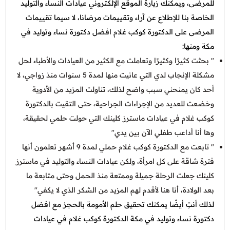
للمرضى، ويمكنك زيارة الموقع الإلكتروني عيادات النساء والتوليد
الخاصة بنا للإطلاع عن آراء وتقييمات مرضانا، لا سيما تقييمات
المرضى على الدكتورة كوكب غلام افضل دكتورة نساء وتوليد في
مكة ومنها:
" بحثت كثيرًا وكثيرًا وتعاملت مع الكثير من العيادات والأطباء لحل
مشكلة الإنجاب لدي التي عانيت منها لمدة 5 سنوات منذ زواجي، لا
أحد كان يمنحني سبب واضح لذلك، تناولت المزيد من الأدوية
وخضعت للعديد من الإجراءات الجراحية، حتى التقيت بالدكتورة
كوكب غلام في عيادات ماسترز كلينك التي حولت حلمي لحقيقة،
وها أنا أداعب طفلي الآن بين يدي"
" تابعت مع الدكتورة كوكب غلام حملي لمدة 9 أشهر تعلمون أنها
فترة شاقة على كل امرأة، ولكن عيادات النساء والتوليد في ماسترز
كلينك جعلت الرحلة جميلة وممتعة منذ الحمل وحتى متابعة ما
بعد الولادة، أنا هنا لأقدم لهم المزيد من الشكر الذي لا يكفي"
لذلك أنتِ أيضًا يمكنك تحقيق حلم الأمومة بالحجز مع افضل
دكتورة نساء وتوليد في مكة
الدكتورة كوكب غلام
في عيادات