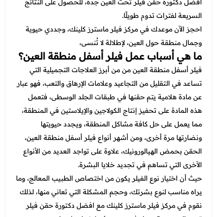
عروض العناية بالشعر
افضل دكتورة حقن فيلر تحت العين جدة، للحصول على النتائج
عروض جراحات التجميل
السريعة لفترات تدوم طويلًا.
عروض الرجال
عروض قسم الطوارئ
احجز الآن موعدك في مركز فيلر ماسترز كلينك، وجددي حيوية
وجمال منطقة حول العين، لإطلالة لا تُنسى،
عروض المختبر
ما هي أسباب عمل فيلر أسفل منطقة العين؟
عروض الاشعة
فيلر أسفل منطقة العين من من أبرز العلاجات التجميلية التي
تساعد في التقليل من التجاعيد وعلامات الإرهاق والتعب، فهو عبار
عروض الباطنة
عن مادة هلامية يتم حقنها في طبقات الجلد الوسطى، فتعمل
عروض العظام
هذه المادة على تحفيز إنتاج الكولاجين والإيلاستين في المنطقة،
مما يعمل على حل كافة مشاكل المنطقة، ويجدد حيويتها
عروض الانف والاذن والحنجرة
ونضارتها مرة أخرى، ومن أشهر أنواع فيلر أسفل منطقة العين،
عروض العلاج الطبيعي
الحقن بحمض الهيالورونيك، علاوة على تواجد العديد من الأنواع
الأخرى التي تساهم في تجديد خلايا البشرة.
حيث أن اختيار نوع الفيلر يكون من اختصاص الطبيب المعالج، وما
يراه مناسب لنوع بشرتك، وحجم المشكلة التي تعاني منها، لذلك
نقوم في مركز فيلر ماسترز كلينك مع
افضل دكتورة حقن فيلر