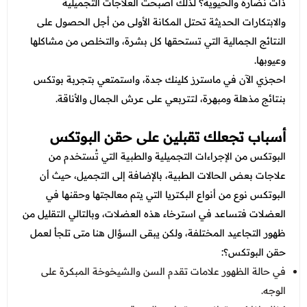
عروض قسم الطوارئ
ذات نضارة والحيوية؟ لذلك أصبحت العلاجات التجميلية
والابتكارات الحديثة تحتل المكانة الأولى من أجل الحصول على
عروض المختبر
النتائج الجمالية التي تستحقها كل بشرة، والتخلص من مشاكلها
عروض الاشعة
وعيوبها.
احجزي الآن في ماسترز كلينك جدة، واستمتعي بتجربة بوتكس
عروض الباطنة
بنتائج مذهلة ومبهرة، لتتربعي على عرش الجمال والأناقة.
عروض العظام
أسباب تجعلك تقبلين على حقن البوتكس
عروض الانف والاذن والحنجرة
البوتكس من الإجراءات التجميلية والطبية التي تُستخدم من
عروض العلاج الطبيعي
علاجات بعض الحالات الطبية، بالإضافة إلى التجميل، حيث أن
البوتكس نوع من أنواع البكتريا التي يتم معالجتها وحقنها في
العضلات فتساعد في استرخاء هذه العضلات، وبالتالي التقليل من
ظهور التجاعيد المختلفة، ولكن يبقى السؤال هنا متى تلجأ لعمل
حقن البوتكس؟:
في حالة الظهور علامات تقدم السن والشيخوخة المبكرة على
الوجه.