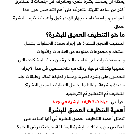
عروض قسم الطوارئ
يمكنه أن يمنحك بشرة نضرة ومشرقة في جلسات لا تستغرق
أكثر من ساعة تقريبًا، لنتعرف على أهم التفاصيل حول هذا
عروض المختبر
الموضوع، واستخدامات جهاز الهيدراكول وأهمية تنظيف البشرة
عروض الاشعة
بعمق.
ما هو التنظيف العميق للبشرة؟
عروض الباطنة
التنظيف العميق للبشرة هو إجراء متعدد الخطوات يشمل
عروض العظام
استخدام مجموعات متنوعة من العلاجات والأدوات
والمستحضرات التي تناسب البشرة من حيث المشكلات التي
عروض الانف والاذن والحنجرة
تصيبها وكذلك نوعها، وذلك مع متخصصين في هذا الإجراء؛
عروض العلاج الطبيعي
للحصول على بشرة نضرة، ومسام نظيفة تمامًا وطبقات جلد
جديدة مشرقة، وغالبًا ما يشمل التنظيف العميق للبشرة:
التنظيف ثم التقشير ثم الترطيب.
اقرأ في :
عيادات تنظيف البشرة في جدة
أهمية التنظيف العميق للبشرة
تتمثل أهمية التنظيف العميق للبشرة في أنها تساعد على
التخلص من مشكلات البشرة المختلفة، حيث تتعرض البشرة