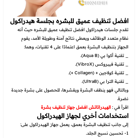
افضل تنظيف عميق للبشره بجلسة هيدراكول
تقدم جلسات هيدراكول افضل تنظيف عميق للبشره حيث أنه
نظام متعدد الوظائف ويعطي نتائج آمنة وطويلة الأمد، يقوم
الجهاز بتنظيف البشرة بعمق اعتمادًا على 4 تقنيات، وهما:
_ تقنية أكوا بي (Aqua B).
_ تقنية فيبروكس (VibroX).
_ تقنية كولاجين + (Collagen +).
_ تقنية الترا بي (UltraB).
وبالتالي فهو ينظف البشرة ويقشرها، للحصول على بشرة جديدة
نضرة.
اقرأ في :
الهيدراتاتش افضل جهاز تنظيف بشرة
استخدامات أخري لجهاز الهيدراكول
إلى جانب تنظيف البشرة بعمق، يعمل جهاز الهيدراكول على:
1- تحسين نسيج الجلد.