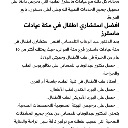
عروض العناية بالشعر
مجاله، كل ذلك مع عيادات ماسترز الطبية التي تحرص دائمًا على
عروض جراحات التجميل
تسهيل جميع الخدمات الطبية لك وعلى أعلى مستوى، تابع
عروض الرجال
عروض قسم الطوارئ
القراءة.
افضل استشاري اطفال في مكة عيادات
عروض المختبر
ماسترز
عروض الاشعة
يعد
الدكتور عبد الوهاب التلمساني
افضل استشاري اطفال في
مكة عيادات ماسترز فرع مكة العوالي، حيث يمتلك أكثر من 16
عروض الباطنة
عام من الخبرة في طب الأطفال وحديثي الولادة.
عروض العظام
_ حصل دكتور عبدالوهاب تلمساني على بكالوريوس الطب
والجراحة.
عروض الانف والاذن والحنجرة
_أستاذ طب الأطفال في كلية الطب، جامعة أم القرى.
عروض العلاج الطبيعي
_ حصل على البورد الكندي لطب الأطفال.
_ حصل على البورد الأمريكي لطب الأطفال.
_ حصل على ترخيص الهيئة السعودية للتخصصات الصحية.
يتمكن الدكتور عبدالوهاب تلمساني من علاج جميع المشكلات
الصحية التي تصيب طفلك مع توفير كافة سبل الراحة والعناية