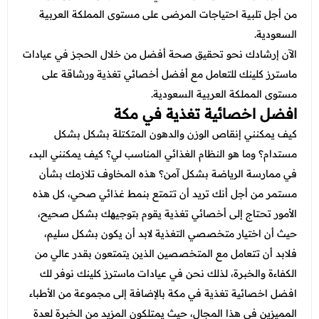
عروض العناية بالشعر
عروض جراحات التجميل
من أجل تلبية احتياجات المرضى على مستوى المملكة العربية
عروض الرجال
السعودية.
عروض قسم الطوارئ
الآن إرشادك نحو تحقيق صحة أفضل من خلال الحجز في عيادات
عروض المختبر
ماسترز كلينك للتعامل مع أفضل أخصائي تغذية ورشاقة على
مستوى المملكة العربية السعودية.
عروض الاشعة
افضل اخصائية تغذية في مكة
عروض الباطنة
كيف يمكنني إنقاص الوزن والدهون المتكتلة بشكل بشكل
مستدام؟ وما هو النظام الغذائي المناسب لي؟ كيف يمكنني البدء
عروض العظام
في ممارسة الرياضة بشكل آمن؟ هذه المخاوف تلازمك بشأن
عروض الانف والاذن والحنجرة
مستمر من أجل أنك تريد أن تتمتع بنمط غذائي صحي، كل هذه
عروض العلاج الطبيعي
الأمور تحتاج إلى أخصائي تغذية يقوم بتوجيهك بشكل صحيح،
حيث أن اختيار متخصصي التغذية لابد أن يكون بشكل سليم،
فلابد أن تتعامل مع المتخصصين الذين يتمتعون بقدر عالي من
الكفاءة والخبرة، لذلك نحن في عيادات ماسترز كلينك نوفر لك
افضل اخصائية تغذية في مكة بالإضافة إلى
مجموعة من الأطباء
المميزين في هذا المجال، حيث يمتلكون المزيد من الخبرة لعدة