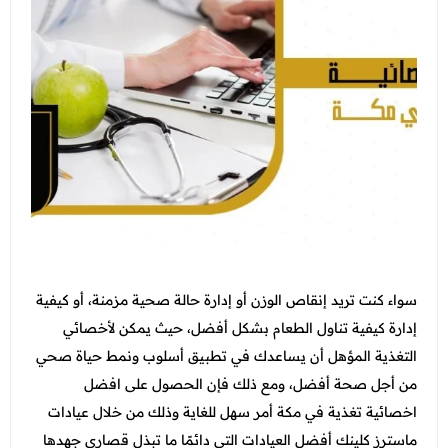
التغذية
جدة - أبحر
الاسنان
عرض الكل
اتصل بنا
الطائف - شارع قريش
النساء والتوليد والتجميل النسائي
عروض الجلدية والتجميل
المدونة
الطب العام و طب الطواري
عرض الكل
عروض زوايا مكة
انضم الي فريقنا
الطب الاتصالي و الطب المنزلي
عروض الفيلر و البوتكس
عروض التغذية
الباطنة
عروض نضارة البشرة
عرض الكل
عروض النساء والتوليد والتجميل النسائي
الانف والاذن
عروض المناسبات
عروض الاسنان
باقات متابعات ابر التنحيف
العظام
عروض الصيف المميزة
سواء كنت تريد إنقاص الوزن أو إدارة حالة صحية مزمنة، أو كيفية
عروض الطب العام
الاطفال
إدارة كيفية تناول الطعام بشكل أفضل، حيث يمكن لأخصائي
عروض البيكو واي
عرض الكل
التغذية المؤهل أن يساعدك في تطبيق أسلوب ونمط حياة صحي
خدمات المختبر
عروض الليزر
من أجل صحة أفضل، ومع ذلك فإن الحصول على
افضل
فحوصات العمالة الوافدة
الاشعة
عروض العناية بالبشرة
اخصائية تغذية في مكة أمر سهل للغاية وذلك من خلال عيادات
باقات متابعة ابر التنحيف
ماسترز كلينك أفضل العيادات التي دائمًا ما تبذل قصارى جهدها