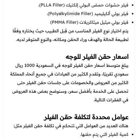
فيلر حشوات حمض البولي إلكتيك (PLLA Filler).
فيلر بولي ألكيليميد (Polyalkylimide Filler).
فيلر بولي ميثيل ميثاكريلات (PMMA Filler)
يتم اختيار نوع الفيلر المناسب من قِبل الطبيب حيث يختاره وفقًا
لطبيعة الحالة والهدف وراء الحقن ومكانه، والنوع المتوفر لديه.
اسعار حقن الفيلر للوجه
يبلغ متوسط اسعار حقن الفيلر للوجه في السعودية 1000 ريال
سعودي تقريبًا، وتقدم الكثير من العيادات في جميع أنحاء المملكة
الكثير من العروض والخصومات على جلسات حقن الفيلر حتى
تحصل على الخدمة بأفضل سعر، وسنوضح بعض هذه العروض
في الفقرات التالية.
عوامل محددة لتكلفة حقن الفيلر
هناك العديد من العوامل التي تتحكم في تكلفة حقن الفيلر مثل:
كمية الفيلر التي يتم حقنها.