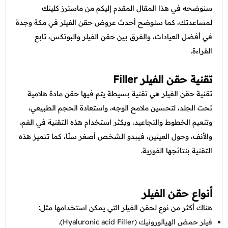
عروض العناية بالشعر
سنوضحه في هذا المقال المقدم إليكم من ماسترز كلينك
عروض جراحات التجميل
عروض الرجال
لمساعدتك، كما سنوضح أحدث عروض حقن الفيلر في مكة وجدة
عروض قسم الطوارئ
في أفضل العيادات، والفرق بين حقن الفيلر والبوتكس، تابع
عروض المختبر
القراءة.
عروض الاشعة
تقنية حقن الفيلر Filler
عروض الباطنة
تقنية حقن الفيلر هي تقنية بسيطة يتم فيها حقن مادة هلامية
تحت الجلد، لتحسين ملامح الوجه، واستعادة الحجم الطبيعي،
عروض العظام
وتنعيم الخطوط والتجاعيد، ويكثر استخدام هذه التقنية في الفم،
عروض الانف والاذن والحنجرة
والأنف، وحول العينين، فيبدو الشخص أصغر سنًا، كما تتميز هذه
التقنية بنتائجها الفورية.
عروض العلاج الطبيعي
أنواع حقن الفيلر
هناك أكثر من نوع لحقن الفيلر التي يمكن استخدامها مثل:
فيلر حمض الهيالورونيك (Hyaluronic acid Filler).