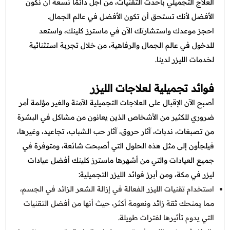
عروض العناية بالشعر
العلاج التجميلي بأحدث التقنيات، من أجل دائمًا نسعة أن نكون
عروض جراحات التجميل
الأفضل لأنك تستحق أن تكون الأفضل في عالم الجمال.
عروض الرجال
عروض قسم الطوارئ
احجز موعدك واستشارتك الآن في ماسترز كلينك، واستعد
للدخول في عالم الجمال والرفاهية، من خلال تجربة استثنائية
عروض المختبر
لخدمات الليزر لدينا.
عروض الاشعة
فوائد تجميلية لعلاجات الليزر
عروض الباطنة
أصبح الآن الإقبال على العلاجات التجميلية الآمنة والغير مؤلمة أمر
عروض العظام
ضروري للكثير من الأشخاص الذين يعانون من مشاكل في البشرة
من تصبغات، ندبات، آثار حروق، آثار حب الشباب، تجاعيد، وغيرها،
عروض الانف والاذن والحنجرة
فيلجأون إلى مثل هذه الحلول التي أصبحت شائعة، ومتوفرة في
عروض العلاج الطبيعي
جميع العيادات والتي من أشهرها ماسترز كلينك
أفضل عيادات
ليزر في مكة، ومن أبرز فوائد الليزر التجميلية:
استخدام تقنيات الليزر الفعالة في إزالة الشعر الزائد في الجسم،
مما يمنحك ثقة زائد ونعومة أكثر، حيث أنها من أفضل التقنيات
التي يدوم تأثيرها لفترات طويلة.