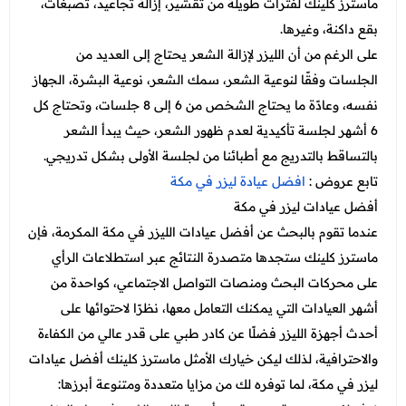
ماسترز كلينك لفترات طويلة من تقشير، إزالة تجاعيد، تصبغات،
بقع داكنة، وغيرها.
على الرغم من أن الليزر لإزالة الشعر يحتاج إلى العديد من
الجلسات وفقًا لنوعية الشعر، سمك الشعر، نوعية البشرة، الجهاز
نفسه، وعادًة ما يحتاج الشخص من 6 إلى 8 جلسات، وتحتاج كل
6 أشهر لجلسة تأكيدية لعدم ظهور الشعر، حيث يبدأ الشعر
بالتساقط بالتدريج مع أطبائنا من لجلسة الأولى بشكل تدريجي.
تابع عروض :
افضل عيادة ليزر في مكة
أفضل عيادات ليزر في مكة
عندما تقوم بالبحث عن أفضل عيادات الليزر في مكة المكرمة، فإن
ماسترز كلينك ستجدها متصدرة النتائج عبر استطلاعات الرأي
على محركات البحث ومنصات التواصل الاجتماعي، كواحدة من
أشهر العيادات التي يمكنك التعامل معها، نظرًا لاحتوائها على
أحدث أجهزة الليزر فضلًا عن كادر طبي على قدر عالي من الكفاءة
والاحترافية، لذلك ليكن خيارك الأمثل ماسترز كلينك أفضل عيادات
ليزر في مكة
، لما توفره لك من مزايا متعددة ومتنوعة أبرزها: