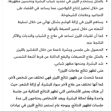
بالمثل يُستخدم الليزر في تجديد شباب البشرة وتحسين مظهرها،
من خلال تحفيز إنتاج الكولاجين، مما يساعد في القضاء على
التجاعيد وعلامات الشيخوخة.
يساهم الليزر في إزالة الوشم بشكل نهائي من خلال تسليط
أشعته من خلال تدمير الصبغة بألوانها.
كما أن تقنيات الليزر تساعد في علاج ح الشباب والندبات والآثار
الناتجة عنه.
الحصول على ملمس وبشرة ناعمة من خلال التقشير بالليزر.
بالمثل علاج التصبغات والبقع الداكنة عن فرط أشعة الشمس.
شد البشرة، ومنحها مظهر شبابي.
متى تظهر نتائج علاجات الليزر؟
عندما نتحدث عن ظهور نتائج الليزر فهي تختلف من شخص لآخر،
كما أنها تختلف من علاج لآخر سواء للبشرة، أو إزالة الشعر، حيث
أن هناك بعض الأشخاص التي تظهر النتائج المثالية من جلسة
واحدة وفقًا لحالة البشرة، وبعد الأشخاص يحتاجون إلى عدة
جلسات لظهور النتائج، وبوجه عام تستمر نتائج الليزر في عيادات