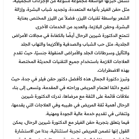
تشمل خبرتها الواسعة مجموعة متنوعة من الإجراءات التجميلية،
مثل حقن الفيلر بأنواعه المتعددة، وتجديد شباب البشرة، وإزالة
الشعر بواسطة تقنيات الليزر، فضلاً عن الليزر المختص بعناية
البشرة، وحقن البلازما، والعديد من الخدمات الأخرى.
تتمتع الدكتورة شيرين الرحال أيضًا بالكفاءة في مجالات الأمراض
الجلدية، مثل حب الشباب والصدفية والأكزيما والتهاب الجلد
والثآليل وسرطانات الجلد والأمراض المنقولة جنسيًا، حيث تقدم
العلاجات اللازمة باستخدام جميع التقنيات الحديثة المختصة
بهذه الاضطرابات.
وتبرز دكتورة الجمال هذه كأفضل دكتور حقن فيلر في جدة، حيث
تضع دائمًا اهتمام المريض وراحته في المقدمة، وتسعى إلى بناء
علاقات قائمة على الثقة مع مرضاها، تدرك الدكتورة شيرين
الرحال أهمية ثقة المريض في طبيبه وفي العلاجات التي يقدمها،
وتتفانى في تقديم خدمة عالية الجودة ومهنية.
فيما يتعلق بتجربة حقن الفيلر مع الدكتورة شيرين الرحال، يمكن
القول إنها تضمن للمريض تجربة استثنائية، بدءًا من الاستشارة