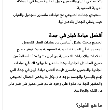
عروض العناية بالشعر
متخصصي الفيلر والتجميل حول العالم لا سيما في المملكة
عروض جراحات التجميل
العربية السعودية.
عروض الرجال
عروض قسم الطوارئ
استعيدي جمالك الطبيعي مع عيادات ماسترز للتجميل والفيلر،
حيث يلتقي الجمال بالاحترافية.
عروض المختبر
عروض الاشعة
أفضل عيادة فيلر في جدة
الجميع يبحث بشكل أساسي عن عيادات الفيلر التجميل
عروض الباطنة
المضمونة في المملكة العربية السعودية بحيث توفر جميع
عروض العظام
العلاجات والإجراءات التجميلية من أجل بشرة متألقة خالية من
جميع المشاكل الجلدية، وهذا بالفعل ما نوفره لك في
عيادات
عروض الانف والاذن والحنجرة
الجلدية والتجميل
ماسترز كلينك أفضل عيادة فيلر في جدة، التي
عروض العلاج الطبيعي
تهتم بالبشرة والجسم بوجه عام، وكل ما يخص الجمال الطبيعي
والمظهر الجذاب، علاوة على وجود طاقم طبي مميز على قدر عالي
من الثقة والجاذبية.
ما هو الفيلر؟