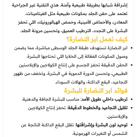
عروض العناية بالشعر
إشراقة شبابها بطريقة طبيعية وآمنة. هذي التقنية غير الجراحية
عروض جراحات التجميل
عروض الرجال
تعتمد على حقن الجلد بمكونات طبيعية مثل الفيتامينات،
عروض قسم الطوارئ
المعادن، والأحماض الأمينية، وحمض الهيالورونيك، اللي تحفز
عروض المختبر
البشرة على التجدد، الترطيب العميق، وتحسين مرونة الجلد.
كيف تعمل ابر النضارة؟
عروض الاشعة
ابر النضارة تستهدف طبقة الجلد الوسطى مباشرة، مما يضمن
عروض الباطنة
وصول المكونات الفعّالة إلى الخلايا اللي تحتاجها البشرة.
الحقن الدقيقة تحفز الجسم على إنتاج الكولاجين والإيلاستين
عروض العظام
الطبيعي، وتحسن الدورة الدموية في البشرة، وتخفف من ظهور
عروض الانف والاذن والحنجرة
التجاعيد، البقع الداكنة، والهالات السوداء.
فوائد ابر النضارة للبشرة
عروض العلاج الطبيعي
ترطيب داخلي طويل الأمد
: مناسب للبشرة الجافة والدهنية.
تقليل التجاعيد والخطوط الدقيقة
: تحفز إنتاج الكولاجين
والإيلاستين.
توحيد لون البشرة وإشراقتها
: تقلل البقع الداكنة الناتجة عن
الشمس أو التغيرات الهرمونية.