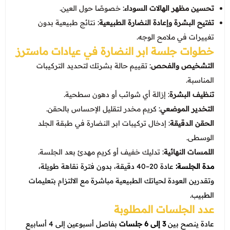
تحسين مظهر الهالات السوداء
: خصوصًا حول العين.
تفتيح البشرة وإعادة النضارة الطبيعية
: نتائج طبيعية بدون
تغييرات في ملامح الوجه.
خطوات جلسة ابر النضارة في
عيادات ماسترز
التشخيص والفحص
: تقييم حالة بشرتك لتحديد التركيبات
المناسبة.
تنظيف البشرة
: إزالة أي شوائب أو دهون سطحية.
التخدير الموضعي
: كريم مخدر لتقليل الإحساس بالحقن.
الحقن الدقيقة
: إدخال تركيبات ابر النضارة في طبقة الجلد
الوسطى.
اللمسات النهائية
: تدليك خفيف أو كريم مهدئ بعد الجلسة.
مدة الجلسة:
عادة 20–40 دقيقة، بدون فترة نقاهة طويلة،
وتقدرين العودة لحياتك الطبيعية مباشرة مع الالتزام بتعليمات
الطبيب.
عدد الجلسات المطلوبة
عادة ينصح بين
3 إلى 6 جلسات
بفاصل أسبوعين إلى 4 أسابيع