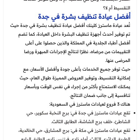
التقسيط أم لا؟
أفضل عيادة تنظيف بشرة في جدة
تُعد عيادة ماسترز كلينك أفضل عيادة تنظيف بشرة في جدة حيث
تم توفير أحدث أجهزة تنظيف البشرة داخل العيادة، كما تضم
أفضل أطباء الجلدية في المملكة والذين حصلوا على أعلى
التقييمات من مرضاه، نظرًا لنتائج الإجراءات المبهرة ورضا
المرضى عنها.
حيث توفر جميع الخدمات بأعلى جودة وأفضل الأسعار، مع
إمكانية التقسيط، وتوفير العروض المميزة طوال العام، حيث
يمكنك الاستمتاع بأكثر من إجراء في نفس الوقت وبأسعار
تنافسية إلى جانب ضمان النتائج.
هناك 3 فروع لعيادات ماسترز في السعودية:
تقع عيادات ماسترز في جدة في: برج النخبة سكوير، حي
الشاطئ، خلف برج الشاشة، الطابق الثالث.
تقع عيادات ماسترز في مكة في: برج المشارق، حي الخالدية،
الطريق الدائري الثالث، أمام نادي فيتنس تايم، الطابق الرابع.