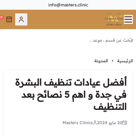
info@masters.clinic
0
Masters Clinics
الرئيسية
من نحن
الفروع
الرئيسية
المدونة
عرض الكل
أطبائنا
أفضل عيادات تنظيف البشرة
مكة المكرمة - العوالي
في جدة و اهم 5 نصائح بعد
عرض الكل
الاقسام
مكة المكرمة - الخالدية
التنظيف
مكة المكرمة - العوالي
جدة - الشاطئ
عرض الكل
العروض الأكثر طلبا
مكة المكرمة - الخالدية
أبحر - جده
20 مايو 2024
Masters Clinics
الجلدية و التجميل
جدة - الشاطئ
عروض عيادات ماسترز
الطائف - شارع قريش