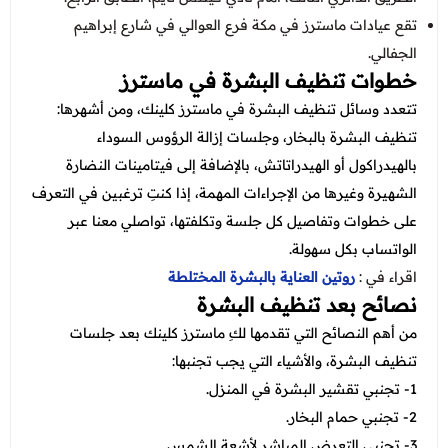
تقع عيادات ماسترز في مكة فرع العوالي في شارع إبراهيم
الجفالي.
خطوات تنظيف البشرة في ماسترز
تتعدد وسائل تنظيف البشرة في ماسترز كلينك، ومن أشهرها:
تنظيف البشرة بالبخار، وجلسات إزالة الرؤوس السوداء
بالهيدراكول أو الهيدراتاتش، بالإضافة إلى فيتامينات النضارة
الشهيرة وغيرها من الإجراءات المهمة، إذا كنتِ ترغبين في التعرف
على خطوات وتفاصيل كل جلسة وتكلفتها، تواصلي معنا عبر
الواتساب بكل سهولة.
اقراء في :
روتين العناية بالبشرة المختلطة
نصائح بعد تنظيف البشرة
من أهم النصائح التي تقدمها لكِ ماسترز كلينك بعد جلسات
تنظيف البشرة، والأشياء التي يجب تجنبها:
1- تجنبي تقشير البشرة في المنزل.
2- تجنبي حمام البخار.
3- تجنبي التعرض المباشر لأشعة الشمس.