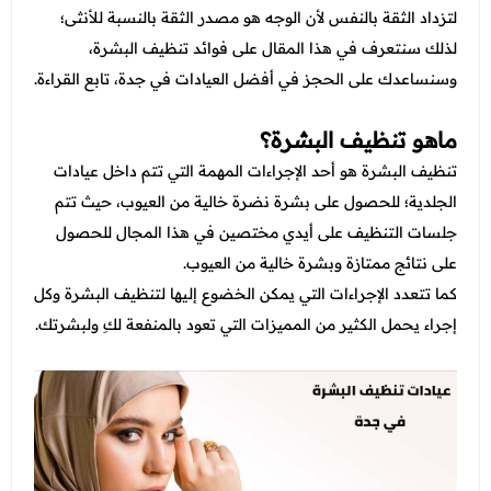
عروض العناية بالشعر
لتزداد الثقة بالنفس لأن الوجه هو مصدر الثقة بالنسبة للأنثى؛
عروض جراحات التجميل
عروض الرجال
لذلك سنتعرف في هذا المقال على فوائد تنظيف البشرة،
عروض قسم الطوارئ
وسنساعدك على الحجز في أفضل العيادات في جدة، تابع القراءة.
عروض المختبر
ماهو تنظيف البشرة؟
عروض الاشعة
تنظيف البشرة هو أحد الإجراءات المهمة التي تتم داخل عيادات
عروض الباطنة
الجلدية؛ للحصول على بشرة نضرة خالية من العيوب، حيث تتم
جلسات التنظيف على أيدي مختصين في هذا المجال للحصول
عروض العظام
على نتائج ممتازة وبشرة خالية من العيوب.
عروض الانف والاذن والحنجرة
كما تتعدد الإجراءات التي يمكن الخضوع إليها لتنظيف البشرة وكل
إجراء يحمل الكثير من المميزات التي تعود بالمنفعة لكِ ولبشرتك.
عروض العلاج الطبيعي