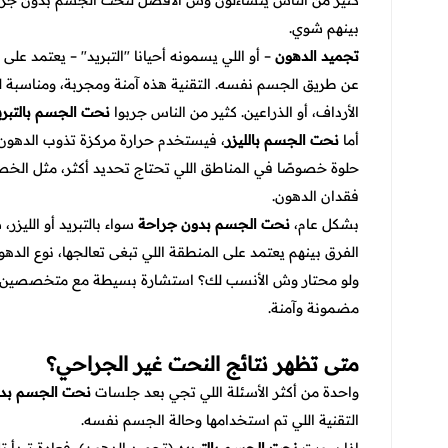
كثير من الناس يتساءلون وش الأفضل لنحت الجسم بدون جر
بينهم شوي.
تجميد الدهون
– أو اللي يسمونه أحيانا "التبريد" – يعتمد على
عن طريق الجسم نفسه. التقنية هذه آمنة ومجربة، ومناسبة لل
الأرداف، أو الذراعين. كثير من الناس جربوا
نحت الجسم بالتبري
أما
نحت الجسم بالليزر
، فيستخدم حرارة مركزة تذوب الدهون 
حلوة خصوصًا في المناطق اللي تحتاج تحديد أكثر، مثل الخصر
فقدان الدهون.
بشكل عام،
نحت الجسم بدون جراحة
سواء بالتبريد أو الليزر
الفرق بينهم يعتمد على المنطقة اللي تبغى تعالجها، نوع الد
ولو محتار وش الأنسب لك؟ استشارة بسيطة مع متخصصين
مضمونة وآمنة.
متى تظهر نتائج النحت غير الجراحي؟
واحدة من أكثر الأسئلة اللي تجي بعد جلسات
نحت الجسم بد
التقنية اللي تم استخدامها وحالة الجسم نفسه.