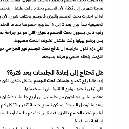
إذا سويت
نحت الجسم بالتبريد
تقريبًا شهرين إلى ثلاثة. لأن الجسم يحتاج وقت علشان يتخل
أما لو اخترت
نحت الجسم بالليزر
، فالوضع يختلف شوي، لأن 
الحقيقية تبدأ تبان بعد 2 إلى 6 أسابيع، خصوصا بعد ما الجلد يشد على المنطقة.
وفيه ناس يسوون
نحت الجسم بالفيزر
(اللي هو مو جراحة بس
بس برضو يبيلها وقت علشان تشوف النحت مضبوط.
اللي لازم نكون عارفينه إن
نتائج نحت الجسم غير الجراحي
مو 
التزمت بنظام صحي وحركة بسيطة.
هل تحتاج إلى إعادة الجلسات بعد فترة؟
إيه، غالبا راح تحتاج
جلسات نحت الجسم
بشكل متكرر، لكن ع
اللي تبغى تنحتها، ونوع التقنية اللي استخدمتها.
معظم الناس يحتاجون من جلستين إلى أربع جلسات علشان يو
وبعد ما توصل للنتيجة، ممكن تسوي جلسة "تعزيزية" كل كم
أما مع
نحت الجسم بالليزر
، فيه ناس تكفيهم جلسة أو جلستي
إضافية بعد فترة.