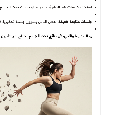
استخدم كريمات شد البشرة
: خصوصا لو سويت
نحت الجسم با
جلسات متابعة خفيفة
: بعض الناس يسوون جلسة تحفيزية كل 6 شهور، خصوصا لو كانوا يستخدمون أجهزة
وخلك دايما واقعي، لأن
نتائج نحت الجسم
تحتاج شراكة بين ال