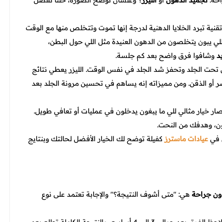
احة:
تجميد الدهون
أو
الليزر
؟ وعلشان نوضح الصورة، خلنا نفصل
 تقنية تبرد الخلايا الدهنية لدرجة إنها تموت وتتخلص منها مع الوقت
ي يبون يتخلصون من الدهون العنيدة مثل اللي حول البطن،
د
وشافوا فرق واضح بعد كم جلسة.
تحت الجلد وتحفز شد الجلد في نفس الوقت. الليزر يعطي نتائج
 أو الذقن. ومن مميزاته إنه يساهم في تحسين مرونة الجلد بعد
، صار خيار مثالي للي ما يبغون يدخلون في عمليات أو تعافي طويل.
هون، وهدفك من النحت.
 في
عيادات ماسترز
كفيلة توضح لك الخيار الأفضل لحالتك وبنتايج
ون جراحة
هي: "متى أشوف النتيجة؟" والإجابة تعتمد على نوع