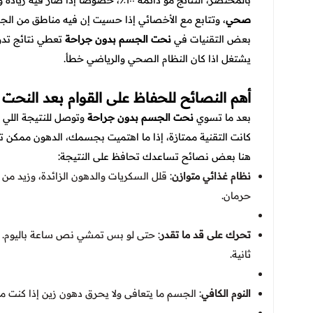
بالمختصر، النتائج مو دائمة ١٠٠٪، خصوصا إذا صار فيه زيادة وزن أو تغيرات في نمط الحياة. علشان كذا، مهم تحافظ على
صحي
، وتتابع مع الأخصائي إذا حسيت إن فيه مناطق من الج
بعض التقنيات في
نحت الجسم بدون جراحة
تعطي نتائج تدوم
يشتغل اذا كان النظام الصحي والرياضي خطأ.
أهم النصائح للحفاظ على القوام بعد النحت
بعد ما تسوي
نحت الجسم بدون جراحة
وتوصل للنتيجة اللي ت
كانت التقنية ممتازة، إذا ما اهتميت بجسمك، الدهون ممكن ت
هنا بعض نصائح تساعدك تحافظ على النتيجة:
نظام غذائي متوازن
: قلل السكريات والدهون الزائدة، وزيد من 
حرمان.
تحرك على قد ما تقدر
: حتى لو بس تمشي نص ساعة باليوم. ا
ثانية.
النوم الكافي
: الجسم ما يتعافى ولا يحرق دهون زين إذا كنت ما