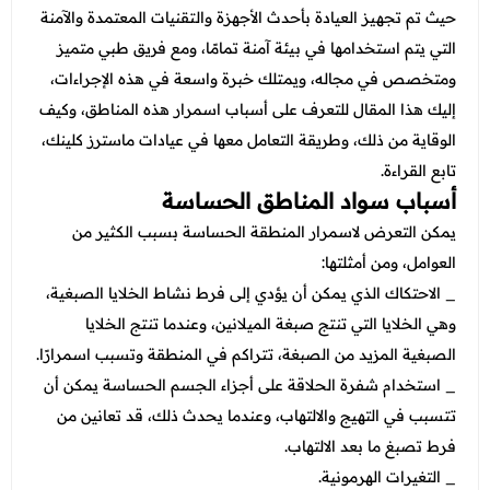
عروض العناية بالشعر
حيث تم تجهيز العيادة بأحدث الأجهزة والتقنيات المعتمدة والآمنة
عروض جراحات التجميل
عروض الرجال
التي يتم استخدامها في بيئة آمنة تمامًا، ومع فريق طبي متميز
عروض قسم الطوارئ
ومتخصص في مجاله، ويمتلك خبرة واسعة في هذه الإجراءات،
عروض المختبر
إليك هذا المقال للتعرف على أسباب اسمرار هذه المناطق، وكيف
الوقاية من ذلك، وطريقة التعامل معها في عيادات ماسترز كلينك،
عروض الاشعة
تابع القراءة.
عروض الباطنة
أسباب سواد المناطق الحساسة
يمكن التعرض لاسمرار المنطقة الحساسة بسبب الكثير من
عروض العظام
العوامل، ومن أمثلتها:
عروض الانف والاذن والحنجرة
_ الاحتكاك الذي يمكن أن يؤدي إلى فرط نشاط الخلايا الصبغية،
وهي الخلايا التي تنتج صبغة الميلانين، وعندما تنتج الخلايا
عروض العلاج الطبيعي
الصبغية المزيد من الصبغة، تتراكم في المنطقة وتسبب اسمرارًا.
_ استخدام شفرة الحلاقة على أجزاء الجسم الحساسة يمكن أن
تتسبب في التهيج والالتهاب، وعندما يحدث ذلك، قد تعانين من
فرط تصبغ ما بعد الالتهاب.
_ التغيرات الهرمونية.