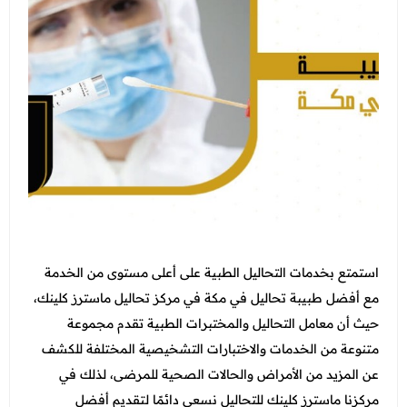
التغذية
جدة - أبحر
الاسنان
عرض الكل
اتصل بنا
الطائف - شارع قريش
النساء والتوليد والتجميل النسائي
عروض الجلدية والتجميل
المدونة
الطب العام و طب الطواري
عرض الكل
عروض زوايا مكة
انضم الي فريقنا
الطب الاتصالي و الطب المنزلي
عروض الفيلر و البوتكس
عروض التغذية
الباطنة
عروض نضارة البشرة
عرض الكل
عروض النساء والتوليد والتجميل النسائي
الانف والاذن
عروض المناسبات
عروض الاسنان
باقات متابعات ابر التنحيف
العظام
عروض الصيف المميزة
استمتع بخدمات التحاليل الطبية على أعلى مستوى من الخدمة
عروض الطب العام
الاطفال
مع
أفضل طبيبة تحاليل في مكة في مركز تحاليل ماسترز كلينك،
عروض البيكو واي
عرض الكل
حيث أن معامل التحاليل والمختبرات الطبية تقدم مجموعة
خدمات المختبر
عروض الليزر
متنوعة من الخدمات والاختبارات التشخيصية المختلفة للكشف
فحوصات العمالة الوافدة
الاشعة
عروض العناية بالبشرة
عن المزيد من الأمراض والحالات الصحية للمرضى، لذلك في
باقات متابعة ابر التنحيف
مركزنا ماسترز كلينك للتحاليل نسعى دائمًا لتقديم أفضل