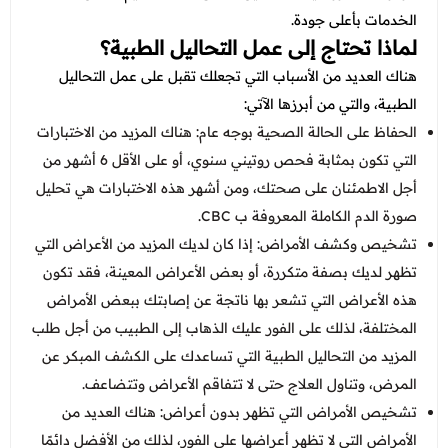
عروض العناية بالشعر
عروض جراحات التجميل
الخدمات بأعلى جودة.
عروض الرجال
لماذا تحتاج إلى عمل التحاليل الطبية؟
عروض قسم الطوارئ
هناك العديد من الأسباب التي تجعلك تقبل على عمل التحاليل
عروض المختبر
الطبية، والتي من أبرزها الآتي:
الحفاظ على الحالة الصحية بوجه عام: هناك المزيد من الاختبارات
عروض الاشعة
التي تكون بمثابة فحص روتيني سنوي، أو على الأقل 6 أشهر من
عروض الباطنة
أجل الاطمئنان على صحتك، ومن أشهر هذه الاختبارات هي تحليل
صورة الدم الكاملة المعروفة ب CBC.
عروض العظام
تشخيص وكشف الأمراض: إذا كان لديك المزيد من الأعراض التي
عروض الانف والاذن والحنجرة
تظهر لديك بصفة متكررة، أو بعض الأعراض المعينة، فقد تكون
عروض العلاج الطبيعي
هذه الأعراض التي تشعر بها ناتجة عن إصابتك ببعض الأمراض
المختلفة، لذلك على الفور عليك الذهاب إلى الطبيب من أجل طلب
المزيد من التحاليل الطبية التي تساعدك على الكشف المبكر عن
المرض، وتناول العلاج حتى لا تتفاقم الأعراض وتتضاعف.
تشخيص الأمراض التي تظهر بدون أعراض: هناك العديد من
الأمراض التي لا تظهر أعراضها على الفور، لذلك من الأفضل دائمًا