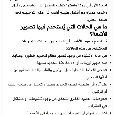
عروض العناية بالشعر
عروض جراحات التجميل
احجز الآن في مركز ماسترز كلينك لتحصل على تشخيص دقيق
عروض الرجال
وخدمة مميزة مع أفضل طبيبة أشعة في مكة، لتوجيهك نحو
عروض قسم الطوارئ
صحة أفضل.
عروض المختبر
ما هي الحالات التي يُستخدم فيها تصوير
الأشعة؟
عروض الاشعة
يُستخدم تصوير الأشعة في العديد من الحالات والإجراءات
عروض الباطنة
المختلفة، في هذه الحالات:
في حالة الاشتباه في وجود كسور عظام لتحديد خطورة الإصابة.
عروض العظام
عند ظهور تورمات أو آلام مفاجئة لتحديد سببها.
عروض الانف والاذن والحنجرة
فحص الأعضاء الداخلية مثل الرئتين والقلب والكبد للتحقق من
عروض العلاج الطبيعي
أدائها الصحي.
عند آلام في منطقة الصدر لتحديد سببها والتحقق من صحة القلب
أو الرئتين.
فحوصات العمود الفقري للتحقق من وجود تشوهات أو مشاكل
في الفقرات.
لكشف الأورام أو التغييرات غير الطبيعية في الأنسجة.