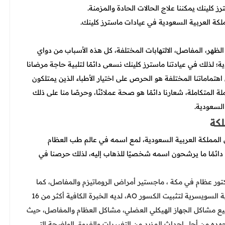
ز كلينك يمكننا علاج الحالات الحادة والمزمنة.
كة العربية السعودية في عيادات ماسترز كلينك.
، الظهر، المفاصل، الالتهابات المختلفة، كل هذه الأسباب من دواي
؛ لذلك في عيادتنا ماسترز كلينك نسعى دائمًا لتلبية حاجة مرضانا
 اهتماماتنا المختلفة هو الحرص على اختيار الأطباء الذين يمتلكون
ة المتكاملة، شعارنا دائمًا هو صحة عملائنًا، وحرصًا منا على ذلك
السعودية.
كة
 المملكة العربية السعودية، لمع اسمه في عالم طب العظام
دائمًا ما يرشحون اسمه شخصيًا للذهاب إليه، لذلك حرصنا في
ور عظام في مكة ، ماجستير أمراض الروماتيزم والمفاصل، كما
أنه عضو الجمعية المصرية للمناظير والمفاصل، عضو الجمعية السويسرية لتثبيت الكسور AO، لديه الخبرة الكافية أكثر من 16
يع مشاكل الجهاز الهيكلي العضلي، مشاكل العظام والمفاصل، حيث
ده من أجل إحداث المزيد من التغييرات والفروق الواضحة التي