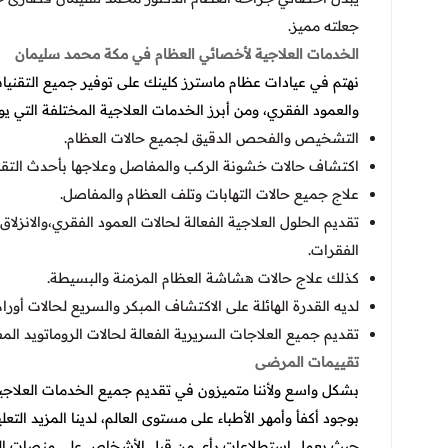
جعلته مميز.
الخدمات العلاجية لأخصائي العظام في مكة محمد سليمان
نهتم في
عيادات عظام
ماسترز كلينك على توفير جميع التقنيا
والعمود الفقري، ومن أبرز الخدمات العلاجية المختلفة التي يو
التشخيص والفحص الدقيق لجميع حالات العظام.
اكتشاف حالات خشونة الركب والمفاصل وعلاجها بأحدث التقنيا
علاج جميع حالات التهابات وتلف العظام والمفاصل.
تقديم الحلول العلاجية الفعالة لحالات العمود الفقري،
والانزلا
الفقرات.
كذلك علاج حالات هشاشة العظام المزمنة والبسيطة.
لديه القدرة الهائلة على الاكتشاف المبكر والسريع لحالات أورام
تقديم جميع العلاجات السريرية الفعالة لحالات الروماتويد ال
تقييمات المرضى
بشكل واسع ولأننا متميزون في تقديم جميع الخدمات العلاجي
بوجود أكفأ وأمهر الأطباء على مستوى العالم، لدينا المزيد التع
حيث بعمل استطلاعات رأي من قبل الأشخاص على منصات التو