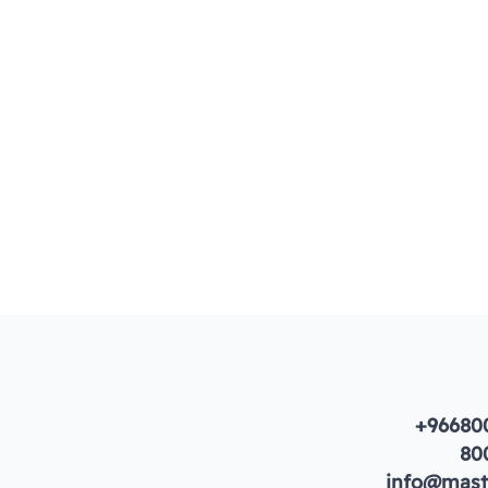
+96680
80
info@maste