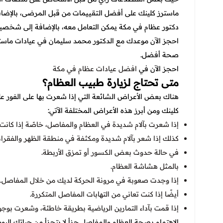
ماسترز كلينك على أفضل التقييمات من قبل المرضى، بالإضا
دكتور عظام في مكة يمكن التعامل معه، بالإضافة إلى شخصيته 
احجز الآن موعدك مع الدكتور محمد سليمان في عيادات ماست
صحة أفضل.
احجز الآن في
افضل عيادات عظام في مكة
متى تحتاج لزيارة طبيب العظام؟
هناك بعض الأعراض الشائعة التي إذا شعرت بها على الفور ع
كلينك ومن أبرز هذه الأعراض المختلفة الآتي:
إذا شعرت بآلام شديدة في العظام والمفاصل، خاصًة إذا كانت 
كذلك إذا شعر بآلام شديدة ومكثفة في منطقة الظهر والفقرات،
في حالة حدوث بعض الكسور أو تمزق الأربطة.
بالمثل هشاشة العظام.
إذا وجدت صعوبة في مرونة الحركة لديك من خلال المفاصل.
أيضًا إذا كنت تعاني من التهابات المفاصل المتكررة.
إذا قمت بآداء التمارين الرياضية بطريقة خاطئة، وشعرت بوجود
الاهتمام بصحة العظام والمفاصل جزأ لا يتجزأ من حياتك اليو