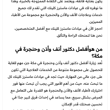
عروض العناية بالشعر
يكون بعناية فائقة، ويعتمد على الكفاءة الممزوجة بالخبرة، وهذا
عروض جراحات التجميل
ما نوفره لك في عيادات ماسترز كلينك التي تقدم لك جميع
عروض الرجال
عروض قسم الطوارئ
خدمات وعلاجات الأنف والأذن والحنجرة مع مجموعة من الأطباء
المميزين.
عروض المختبر
احجز الآن في عيادات ماسترز كلينك مع أفضل المتخصصين،
عروض الاشعة
نحن هنا لنمنحك الراحة والتألق.
عروض الباطنة
من هوأفضل دكتور أنف وأذن وحنجرة في
عروض العظام
مكة؟
تُعد زيارة أفضل دكتور أنف وأذن وحنجرة في مكة جزء مهم للغاية
عروض الانف والاذن والحنجرة
للحصول على مجموعة متنوعة من الخدمات العلاجية التي تكون
عروض العلاج الطبيعي
على جزء عالي من المهارة، حيث تجد في عيادات ماسترز كلينك كل
ما تبحث عنه، حيث من أهم الأمور التي يجب أن تبحث عنها فور
اختيارك لأطباء الأنف والأذن والحنجرة هو القدرة على التعامل مع
المرض بشكل سريع، مما يساعد في إحداث فرق كبير جدًا في
تحسين صحتك قدر الإمكان.