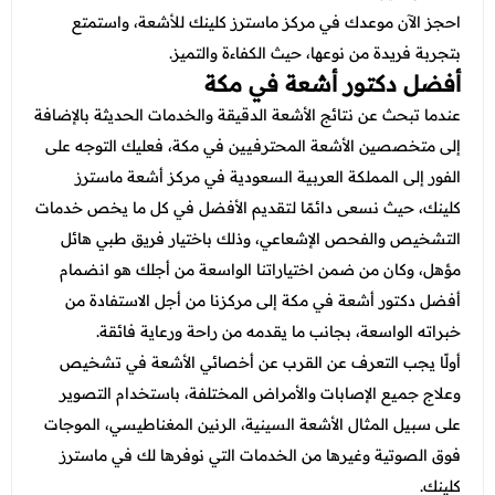
عروض العناية بالشعر
عروض جراحات التجميل
احجز الآن موعدك في مركز ماسترز كلينك للأشعة، واستمتع
عروض الرجال
بتجربة فريدة من نوعها، حيث الكفاءة والتميز.
عروض قسم الطوارئ
أفضل دكتور أشعة في مكة
عروض المختبر
عندما تبحث عن نتائج الأشعة الدقيقة والخدمات الحديثة بالإضافة
إلى متخصصين الأشعة المحترفيين في مكة، فعليك التوجه على
عروض الاشعة
الفور إلى المملكة العربية السعودية في مركز أشعة ماسترز
عروض الباطنة
كلينك، حيث نسعى دائمًا لتقديم الأفضل في كل ما يخص خدمات
التشخيص والفحص الإشعاعي، وذلك باختيار فريق طبي هائل
عروض العظام
مؤهل، وكان من ضمن اختياراتنا الواسعة من أجلك هو انضمام
عروض الانف والاذن والحنجرة
أفضل دكتور أشعة في مكة إلى مركزنا من أجل الاستفادة من
عروض العلاج الطبيعي
خبراته الواسعة، بجانب ما يقدمه من راحة ورعاية فائقة.
أولًا يجب التعرف عن القرب عن أخصائي الأشعة في تشخيص
وعلاج جميع الإصابات والأمراض المختلفة، باستخدام التصوير
على سبيل المثال الأشعة السينية، الرنين المغناطيسي، الموجات
فوق الصوتية وغيرها من الخدمات التي نوفرها لك في ماسترز
كلينك.