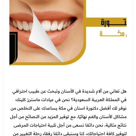
التغذية
جدة - أبحر
الاسنان
عرض الكل
اتصل بنا
الطائف - شارع قريش
النساء والتوليد والتجميل النسائي
عروض الجلدية والتجميل
المدونة
الطب العام و طب الطواري
عرض الكل
عروض زوايا مكة
انضم الي فريقنا
الطب الاتصالي و الطب المنزلي
عروض الفيلر و البوتكس
عروض التغذية
الباطنة
عروض نضارة البشرة
عرض الكل
عروض النساء والتوليد والتجميل النسائي
الانف والاذن
عروض المناسبات
عروض الاسنان
باقات متابعات ابر التنحيف
العظام
عروض الصيف المميزة
هل تعاني من آلام شديدة في الأسنان وتبحث عن طبيب احترافي
عروض الطب العام
الاطفال
في المملكة العربية السعودية؟ نحن في عيادات ماسترز كلينك
عروض البيكو واي
عرض الكل
نوفر لك
أفضل دكتورة اسنان في مكة يساعدك على التخلص من
خدمات المختبر
عروض الليزر
مشاكل الأسنان والفم نهائيًا، مع توفير المزيد من النصائح من أجل
فحوصات العمالة الوافدة
الاشعة
عروض العناية بالبشرة
نتائج مثالية، نحن دائمًا نسعى من أجل تلبية احتياجات المرضى
باقات متابعة ابر التنحيف
لتوفير كافة احتياجاتك، كنا وسنبقي دائمًا رفقاء رحلة التغيير من