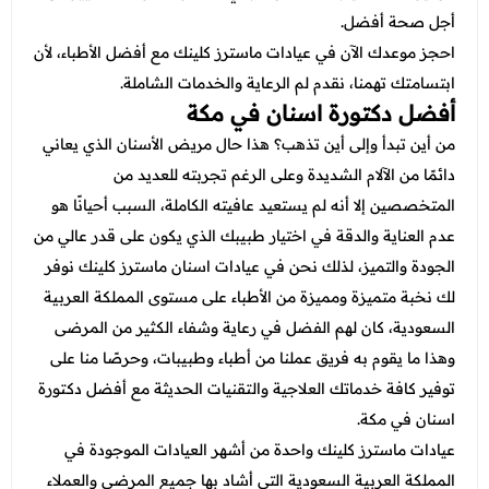
عروض العناية بالشعر
عروض جراحات التجميل
أجل صحة أفضل.
عروض الرجال
احجز موعدك الآن في عيادات ماسترز كلينك مع أفضل الأطباء، لأن
عروض قسم الطوارئ
ابتسامتك تهمنا، نقدم لم الرعاية والخدمات الشاملة.
عروض المختبر
أفضل دكتورة اسنان في مكة
من أين تبدأ وإلى أين تذهب؟ هذا حال مريض الأسنان الذي يعاني
عروض الاشعة
دائمًا من الآلام الشديدة وعلى الرغم تجربته للعديد من
عروض الباطنة
المتخصصين إلا أنه لم يستعيد عافيته الكاملة، السبب أحيانًا هو
عدم العناية والدقة في اختيار طبيبك الذي يكون على قدر عالي من
عروض العظام
الجودة والتميز، لذلك نحن في
عيادات اسنان
ماسترز كلينك نوفر
عروض الانف والاذن والحنجرة
لك نخبة متميزة ومميزة من الأطباء على مستوى المملكة العربية
عروض العلاج الطبيعي
السعودية، كان لهم الفضل في رعاية وشفاء الكثير من المرضى
وهذا ما يقوم به فريق عملنا من أطباء وطبيبات، وحرصًا منا على
توفير كافة خدماتك العلاجية والتقنيات الحديثة مع
أفضل دكتورة
اسنان في مكة.
عيادات ماسترز كلينك واحدة من أشهر العيادات الموجودة في
المملكة العربية السعودية التي أشاد بها جميع المرضى والعملاء