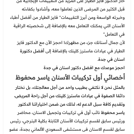
حاز الدكتور فايز الطيار على المزيد من التقييمات الإيجابية من
قبل الكثير من المرضى الذين تعاملوا معه، وأشادوا بكفاءته
وخبرته الواسعة ومن أبرز التقييمات" فايز الطيار من أفضل أطباء
الأسنان التي يمكنك التعامل معه بالإضافة إلى شخصيته الراقية
في التعامل"
لأن جمال أسنانك جزء من مظهرك! احجز الآن مع الدكتور فايز
الطيار في عيادات ماسترز كلينك بالإضافة إلى
أفضل دكتورة
اسنان في جدة.
احجز موعدك مع
افضل دكتور اسنان في جدة
أخصائي أول تركيبات الأسنان ياسر محفوظ
بالمثل نحن لا نكتفي بطبيب واحد من أجل معالجتك، بل نختار
دائمًا الصفوة في عيادات ماسترز كلينك من أجل راحة المريض،
وتقديم كافة سبل الدعم له، لذلك من ضمن اختياراتنا الدكتور
ياسر محفوظ
نائب أول في تركيبات وتجميل الاسنان، محاضر
ورئيس سابق لقسم تركيبات الأسنان الثابتة بكلية البترجي، رئيس
سابق لقسم الاسنان فى مستشفى السعودي الألماني بجدة، عضو