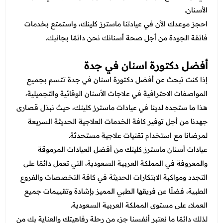
عروض العناية بالشعر
عروض جراحات التجميل
الأسنان.
عروض الرجال
احجز موعدك الآن في عيادتنا ماسترز كلينك، واستمتع بخدمات
عروض قسم الطوارئ
فائقة الجودة من أجل صحة أسنانك نحن دائمًا بجانبك.
عروض المختبر
أفضل دكتورة اسنان في جدة
عروض الاشعة
إذا كنت تبحث عن
أفضل دكتورة اسنان في جدة تتسم بجميع
عروض الباطنة
المواصفات الاحترافية في علاجات الأسنان الوقائية والتجميلية،
هذا ما ستجده لدينا في عيادات ماسترز كلينك، حيث نبذل قصارى
عروض العظام
جهدنا من أجل توفير كافة الخدمات العلاجية الحديثة السريعة
عروض الانف والاذن والحنجرة
لمرضانا مع استخدام تقنيات علاجية مستحدثة.
عروض العلاج الطبيعي
عيادات أسنان
ماسترز كلينك من أفضل العيادات المرموقة
والمعروفة في المملكة العربية السعودية، التي تعمل دائمًا على
التجدد ومواكبة الابتكارات الحديثة في كافة التخصصات والفروع
الطبية، فضلًا عن فريقها الطبي المميز بإشادة وتقييمات جميع
العملاء على مستوى المملكة العربية السعودية.
لذلك دائمًا ما نعتبر أنفسنا جزء من رحلة رفاهيتك والعناية بك من