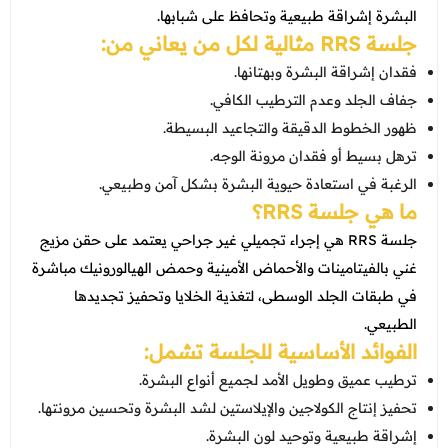
عروض العناية بالشعر
البشرة إشراقة طبيعية وتحافظ على شبابها.
عروض جراحات التجميل
جلسة RRS مثالية لكل من يعاني من:
عروض الرجال
عروض قسم الطوارئ
فقدان إشراقة البشرة وبهتانها.
عروض المختبر
جفاف الجلد وعدم الترطيب الكافي.
ظهور الخطوط الدقيقة والتجاعيد البسيطة.
عروض الاشعة
ترهل بسيط أو فقدان مرونة الوجه.
عروض الباطنة
الرغبة في استعادة حيوية البشرة بشكل آمن وطبيعي.
ما هي جلسة RRS؟
عروض العظام
جلسة RRS هي إجراء تجميلي غير جراحي يعتمد على حقن مزيج
عروض الانف والاذن والحنجرة
غني بالفيتامينات والأحماض الأمينية وحمض الهيالورونيك مباشرة
في طبقات الجلد الوسطى، لتغذية الخلايا وتحفيز تجديدها
عروض العلاج الطبيعي
الطبيعي.
الفوائد الأساسية للجلسة تشمل:
ترطيب عميق وطويل الأمد لجميع أنواع البشرة.
تحفيز إنتاج الكولاجين والإيلاستين لشد البشرة وتحسين مرونتها.
إشراقة طبيعية وتوحيد لون البشرة.